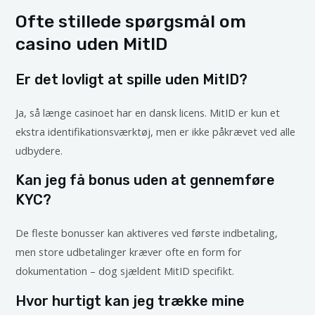
Ofte stillede spørgsmål om
casino uden MitID
Er det lovligt at spille uden MitID?
Ja, så længe casinoet har en dansk licens. MitID er kun et
ekstra identifikationsværktøj, men er ikke påkrævet ved alle
udbydere.
Kan jeg få bonus uden at gennemføre
KYC?
De fleste bonusser kan aktiveres ved første indbetaling,
men store udbetalinger kræver ofte en form for
dokumentation – dog sjældent MitID specifikt.
Hvor hurtigt kan jeg trække mine