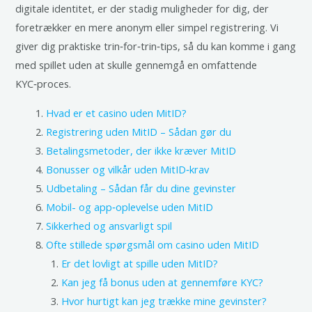
digitale identitet, er der stadig muligheder for dig, der
foretrækker en mere anonym eller simpel registrering. Vi
giver dig praktiske trin‑for‑trin‑tips, så du kan komme i gang
med spillet uden at skulle gennemgå en omfattende
KYC‑proces.
Hvad er et casino uden MitID?
Registrering uden MitID – Sådan gør du
Betalingsmetoder, der ikke kræver MitID
Bonusser og vilkår uden MitID‑krav
Udbetaling – Sådan får du dine gevinster
Mobil- og app‑oplevelse uden MitID
Sikkerhed og ansvarligt spil
Ofte stillede spørgsmål om casino uden MitID
Er det lovligt at spille uden MitID?
Kan jeg få bonus uden at gennemføre KYC?
Hvor hurtigt kan jeg trække mine gevinster?