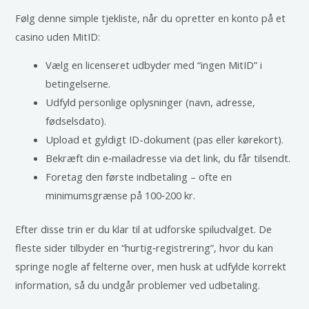
Følg denne simple tjekliste, når du opretter en konto på et
casino uden MitID:
Vælg en licenseret udbyder med “ingen MitID” i
betingelserne.
Udfyld personlige oplysninger (navn, adresse,
fødselsdato).
Upload et gyldigt ID-dokument (pas eller kørekort).
Bekræft din e‑mailadresse via det link, du får tilsendt.
Foretag den første indbetaling – ofte en
minimumsgrænse på 100‑200 kr.
Efter disse trin er du klar til at udforske spiludvalget. De
fleste sider tilbyder en “hurtig‑registrering”, hvor du kan
springe nogle af felterne over, men husk at udfylde korrekt
information, så du undgår problemer ved udbetaling.