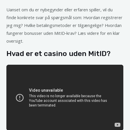
Uanset om du er nybegynder eller erfaren spiller, vil du
finde konkrete svar på spørgsmål som: Hvordan registrerer
jeg mig? Hvilke betalingsmetoder er tilgængelige? Hvordan
fungerer bonusser uden MitID‑krav? Læs videre for en klar
oversigt.
Hvad er et casino uden MitID?