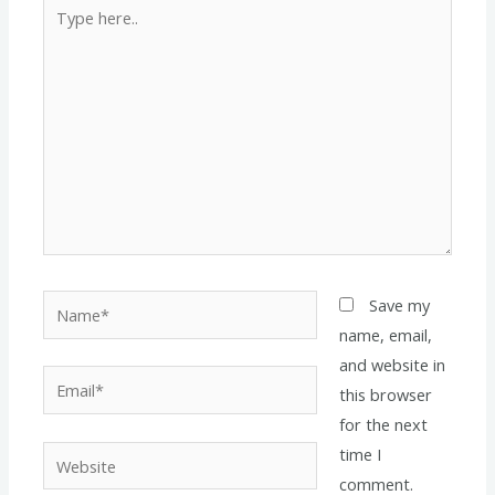
Type
here..
Name*
Save my
name, email,
and website in
Email*
this browser
for the next
time I
Website
comment.