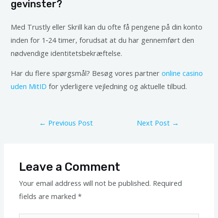
gevinster?
Med Trustly eller Skrill kan du ofte få pengene på din konto
inden for 1‑24 timer, forudsat at du har gennemført den
nødvendige identitetsbekræftelse.
Har du flere spørgsmål? Besøg vores partner
online casino
uden MitID
for yderligere vejledning og aktuelle tilbud.
←
Previous Post
Next Post
→
Leave a Comment
Your email address will not be published.
Required
fields are marked
*