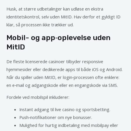
Husk, at større udbetalinger kan udløse en ekstra
identitetskontrol, selv uden MitID. Hav derfor et gyldigt ID
klar, så processen ikke trækker ud.
Mobil- og app‑oplevelse uden
MitID
De fleste licenserede casinoer tilbyder responsive
hjemmesider eller dedikerede apps til både iOS og Android.
Når du spiller uden MitID, er login‑processen ofte enklere:
en e‑mail og adgangskode eller en engangskode via SMS.
Fordele ved mobilspil inkluderer:
Instant adgang til live casino og sportsbetting.
Push‑notifikationer om nye bonusser.
Mulighed for hurtig indbetaling med mobilpay eller