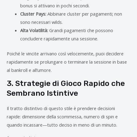
bonus si attivano in pochi secondi.
Cluster Pays:
Abbinare cluster per pagamenti; non
sono necessari wilds.
Alta Volatilità:
Grandi pagamenti che possono
concludere rapidamente una sessione.
Poiché le vincite arrivano così velocemente, puoi decidere
rapidamente se prolungare o terminare la sessione in base
al bankroll e all’umore.
3. Strategie di Gioco Rapido che
Sembrano Istintive
Il tratto distintivo di questo stile è prendere decisioni
rapide: dimensione della scommessa, numero di spin e
quando incassare—tutto deciso in meno di un minuto.