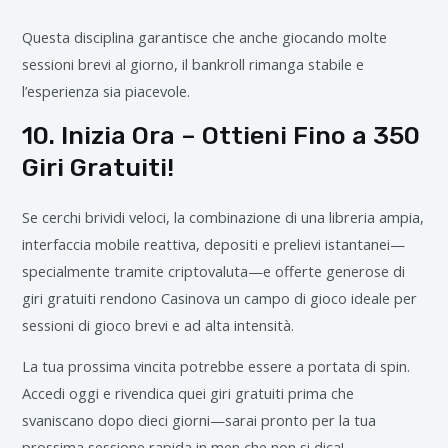
Questa disciplina garantisce che anche giocando molte
sessioni brevi al giorno, il bankroll rimanga stabile e
l’esperienza sia piacevole.
10. Inizia Ora – Ottieni Fino a 350
Giri Gratuiti!
Se cerchi brividi veloci, la combinazione di una libreria ampia,
interfaccia mobile reattiva, depositi e prelievi istantanei—
specialmente tramite criptovaluta—e offerte generose di
giri gratuiti rendono Casinova un campo di gioco ideale per
sessioni di gioco brevi e ad alta intensità.
La tua prossima vincita potrebbe essere a portata di spin.
Accedi oggi e rivendica quei giri gratuiti prima che
svaniscano dopo dieci giorni—sarai pronto per la tua
prossima sessione rapida in men che non si dica!