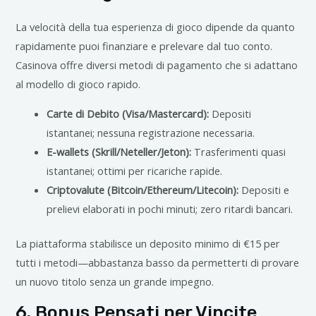
La velocità della tua esperienza di gioco dipende da quanto
rapidamente puoi finanziare e prelevare dal tuo conto.
Casinova offre diversi metodi di pagamento che si adattano
al modello di gioco rapido.
Carte di Debito (Visa/Mastercard):
Depositi
istantanei; nessuna registrazione necessaria.
E-wallets (Skrill/Neteller/Jeton):
Trasferimenti quasi
istantanei; ottimi per ricariche rapide.
Criptovalute (Bitcoin/Ethereum/Litecoin):
Depositi e
prelievi elaborati in pochi minuti; zero ritardi bancari.
La piattaforma stabilisce un deposito minimo di €15 per
tutti i metodi—abbastanza basso da permetterti di provare
un nuovo titolo senza un grande impegno.
6. Bonus Pensati per Vincite