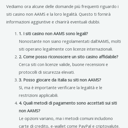
Vediamo ora alcune delle domande più frequenti riguardo i
siti casino non AAMS e la loro legalità. Questo ti fornirà
informazioni aggiuntive e chiarirà eventuali dubbi.
1. I siti casino non AAMS sono legali?
Nonostante non siano regolamentati dall’AAMS, molti
siti operano legalmente con licenze internazionali.
2. Come posso riconoscere un sito casino affidabile?
Cerca siti con licenze valide, buone recensioni e
protocolli di sicurezza elevati.
3. Posso giocare da Italia su siti non AAMS?
Sì, ma è importante verificare la legalità e le
restrizioni applicabili.
4. Quali metodi di pagamento sono accettati sui siti
non AAMS?
Le opzioni variano, ma i metodi comuni includono
carte di credito, e-wallet come PayPal e criptovalute.