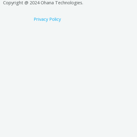
Copyright @ 2024 Ohana Technologies.
Privacy Policy