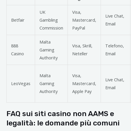
UK
Visa,
Live Chat,
Betfair
Gambling
Mastercard,
Email
Commission
PayPal
Malta
888
Visa, Skrill,
Telefono,
Gaming
Casino
Neteller
Email
Authority
Malta
Visa,
Live Chat,
LeoVegas
Gaming
Mastercard,
Email
Authority
Apple Pay
FAQ sui siti casino non AAMS e
legalità: le domande più comuni