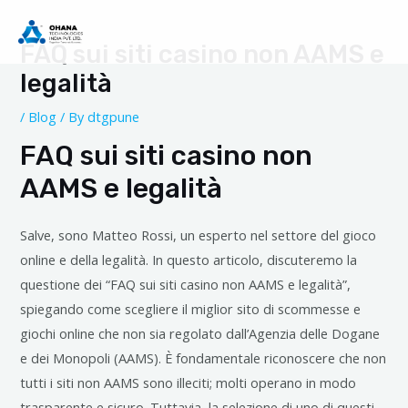
Skip
Post
to
navigation
FAQ sui siti casino non AAMS e
content
legalità
/
Blog
/ By
dtgpune
FAQ sui siti casino non
AAMS e legalità
Salve, sono Matteo Rossi, un esperto nel settore del gioco
online e della legalità. In questo articolo, discuteremo la
questione dei “FAQ sui siti casino non AAMS e legalità”,
spiegando come scegliere il miglior sito di scommesse e
giochi online che non sia regolato dall’Agenzia delle Dogane
e dei Monopoli (AAMS). È fondamentale riconoscere che non
tutti i siti non AAMS sono illeciti; molti operano in modo
trasparente e sicuro. Tuttavia, la selezione di uno di questi