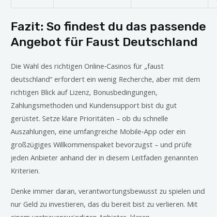
Fazit: So findest du das passende
Angebot für Faust Deutschland
Die Wahl des richtigen Online‑Casinos für „faust
deutschland“ erfordert ein wenig Recherche, aber mit dem
richtigen Blick auf Lizenz, Bonusbedingungen,
Zahlungsmethoden und Kundensupport bist du gut
gerüstet. Setze klare Prioritäten – ob du schnelle
Auszahlungen, eine umfangreiche Mobile‑App oder ein
großzügiges Willkommenspaket bevorzugst – und prüfe
jeden Anbieter anhand der in diesem Leitfaden genannten
Kriterien.
Denke immer daran, verantwortungsbewusst zu spielen und
nur Geld zu investieren, das du bereit bist zu verlieren. Mit
einem vertrauenswürdigen Anbieter, klaren