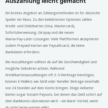
Auszahlung leicht gemacht
Ein breites Angebot an Zahlungsmethoden ist für deutsche
Spieler ein Muss. Zu den beliebtesten Optionen zählen
Kredit‑ und Debitkarten (Visa, Mastercard),
Sofortüberweisung, Giropay und die neuen
Klarna‑Pay‑Later‑Lösungen. Viele Plattformen akzeptieren
zudem Prepaid‑Karten wie Paysafecard, die keine
Bankdaten erfordern.
Bei Auszahlungen solltest du auf die Geschwindigkeit und
mögliche Gebühren achten. Während
Kreditkartenauszahlungen oft 3–5 Werktage benötigen,
können E‑Wallets wie Skrill oder Neteller Beträge innerhalb
von 24 Stunden auf dein Konto bringen. Einige Anbieter
bieten sogar Instant‑Payouts, bei denen das Geld sofort auf
dein Bankkonto überwiesen wird – ein klarer Vorteil, wenn
du nicht lange warten willst.