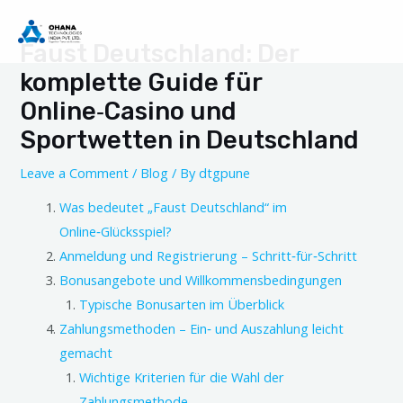
Skip
Post
to
navigation
Faust Deutschland: Der
content
komplette Guide für
Online‑Casino und
Sportwetten in Deutschland
Leave a Comment
/
Blog
/ By
dtgpune
Was bedeutet „Faust Deutschland“ im
Online‑Glücksspiel?
Anmeldung und Registrierung – Schritt‑für‑Schritt
Bonusangebote und Willkommensbedingungen
Typische Bonusarten im Überblick
Zahlungsmethoden – Ein‑ und Auszahlung leicht
gemacht
Wichtige Kriterien für die Wahl der
Zahlungsmethode