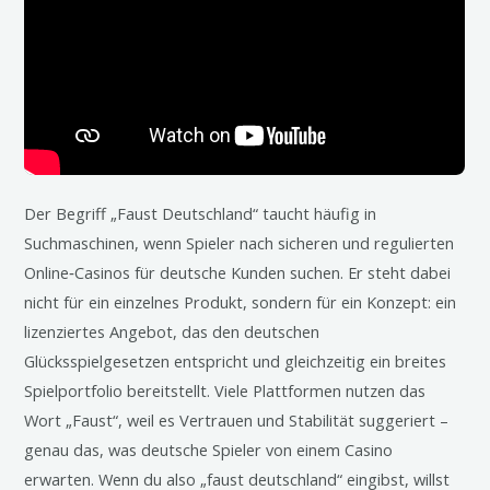
Der Begriff „Faust Deutschland“ taucht häufig in
Suchmaschinen, wenn Spieler nach sicheren und regulierten
Online‑Casinos für deutsche Kunden suchen. Er steht dabei
nicht für ein einzelnes Produkt, sondern für ein Konzept: ein
lizenziertes Angebot, das den deutschen
Glücksspielgesetzen entspricht und gleichzeitig ein breites
Spielportfolio bereitstellt. Viele Plattformen nutzen das
Wort „Faust“, weil es Vertrauen und Stabilität suggeriert –
genau das, was deutsche Spieler von einem Casino
erwarten. Wenn du also „faust deutschland“ eingibst, willst