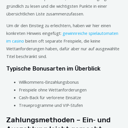
gründlich zu lesen und die wichtigsten Punkte in einer
übersichtlichen Liste zusammenzufassen.
Um dir den Einstieg zu erleichtern, haben wir hier einen
konkreten Hinweis eingefügt:
gewinnreiche spielautomaten
im casino
bieten oft separate Freispiele, die keine
Wettanforderungen haben, dafür aber nur auf ausgewählte
Titel beschränkt sind.
Typische Bonusarten im Überblick
Willkommens‑Einzahlungsbonus
Freispiele ohne Wettanforderungen
Cash‑Back für verlorene Einsätze
Treueprogramme und VIP‑Stufen
Zahlungsmethoden – Ein‑ und