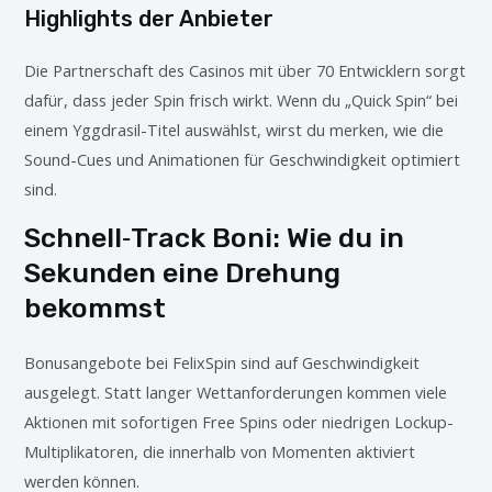
Highlights der Anbieter
Die Partnerschaft des Casinos mit über 70 Entwicklern sorgt
dafür, dass jeder Spin frisch wirkt. Wenn du „Quick Spin“ bei
einem Yggdrasil-Titel auswählst, wirst du merken, wie die
Sound-Cues und Animationen für Geschwindigkeit optimiert
sind.
Schnell‑Track Boni: Wie du in
Sekunden eine Drehung
bekommst
Bonusangebote bei FelixSpin sind auf Geschwindigkeit
ausgelegt. Statt langer Wettanforderungen kommen viele
Aktionen mit sofortigen Free Spins oder niedrigen Lockup-
Multiplikatoren, die innerhalb von Momenten aktiviert
werden können.