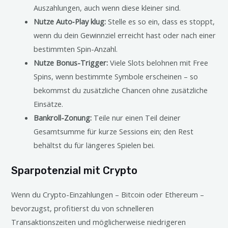
Auszahlungen, auch wenn diese kleiner sind.
Nutze Auto‑Play klug:
Stelle es so ein, dass es stoppt,
wenn du dein Gewinnziel erreicht hast oder nach einer
bestimmten Spin-Anzahl.
Nutze Bonus-Trigger:
Viele Slots belohnen mit Free
Spins, wenn bestimmte Symbole erscheinen – so
bekommst du zusätzliche Chancen ohne zusätzliche
Einsätze.
Bankroll-Zonung:
Teile nur einen Teil deiner
Gesamtsumme für kurze Sessions ein; den Rest
behältst du für längeres Spielen bei.
Sparpotenzial mit Crypto
Wenn du Crypto-Einzahlungen – Bitcoin oder Ethereum –
bevorzugst, profitierst du von schnelleren
Transaktionszeiten und möglicherweise niedrigeren