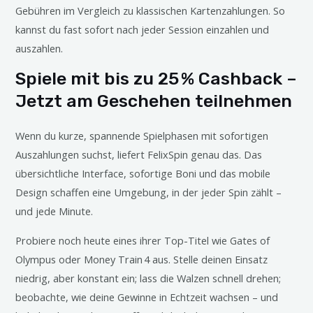
Gebühren im Vergleich zu klassischen Kartenzahlungen. So
kannst du fast sofort nach jeder Session einzahlen und
auszahlen.
Spiele mit bis zu 25 % Cashback –
Jetzt am Geschehen teilnehmen
Wenn du kurze, spannende Spielphasen mit sofortigen
Auszahlungen suchst, liefert FelixSpin genau das. Das
übersichtliche Interface, sofortige Boni und das mobile
Design schaffen eine Umgebung, in der jeder Spin zählt –
und jede Minute.
Probiere noch heute eines ihrer Top-Titel wie Gates of
Olympus oder Money Train 4 aus. Stelle deinen Einsatz
niedrig, aber konstant ein; lass die Walzen schnell drehen;
beobachte, wie deine Gewinne in Echtzeit wachsen – und