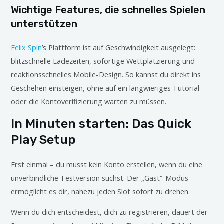
Wichtige Features, die schnelles Spielen
unterstützen
Felix Spin
’s Plattform ist auf Geschwindigkeit ausgelegt:
blitzschnelle Ladezeiten, sofortige Wettplatzierung und
reaktionsschnelles Mobile-Design. So kannst du direkt ins
Geschehen einsteigen, ohne auf ein langwieriges Tutorial
oder die Kontoverifizierung warten zu müssen.
In Minuten starten: Das Quick
Play Setup
Erst einmal – du musst kein Konto erstellen, wenn du eine
unverbindliche Testversion suchst. Der „Gast“-Modus
ermöglicht es dir, nahezu jeden Slot sofort zu drehen.
Wenn du dich entscheidest, dich zu registrieren, dauert der