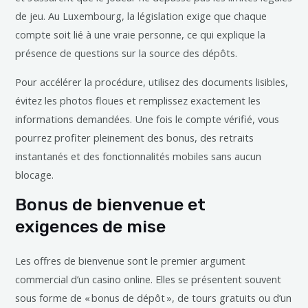
de jeu. Au Luxembourg, la législation exige que chaque
compte soit lié à une vraie personne, ce qui explique la
présence de questions sur la source des dépôts.
Pour accélérer la procédure, utilisez des documents lisibles,
évitez les photos floues et remplissez exactement les
informations demandées. Une fois le compte vérifié, vous
pourrez profiter pleinement des bonus, des retraits
instantanés et des fonctionnalités mobiles sans aucun
blocage.
Bonus de bienvenue et
exigences de mise
Les offres de bienvenue sont le premier argument
commercial d’un casino online. Elles se présentent souvent
sous forme de « bonus de dépôt », de tours gratuits ou d’un