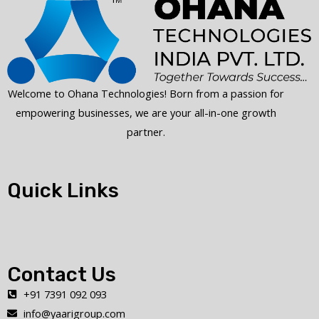
Welcome to Ohana Technologies! Born from a passion for
empowering businesses, we are your all-in-one growth
partner.
Quick Links
Contact Us
+91 7391 092 093
info@yaarigroup.com