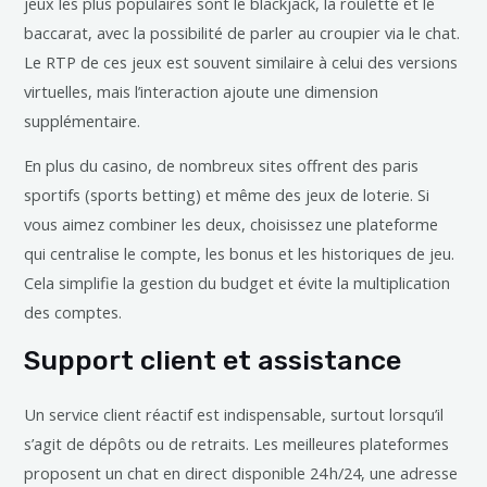
jeux les plus populaires sont le blackjack, la roulette et le
baccarat, avec la possibilité de parler au croupier via le chat.
Le RTP de ces jeux est souvent similaire à celui des versions
virtuelles, mais l’interaction ajoute une dimension
supplémentaire.
En plus du casino, de nombreux sites offrent des paris
sportifs (sports betting) et même des jeux de loterie. Si
vous aimez combiner les deux, choisissez une plateforme
qui centralise le compte, les bonus et les historiques de jeu.
Cela simplifie la gestion du budget et évite la multiplication
des comptes.
Support client et assistance
Un service client réactif est indispensable, surtout lorsqu’il
s’agit de dépôts ou de retraits. Les meilleures plateformes
proposent un chat en direct disponible 24 h/24, une adresse