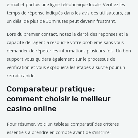
e‑mail et parfois une ligne téléphonique locale. Vérifiez les
temps de réponse indiqués dans les avis des utilisateurs, car
un délai de plus de 30 minutes peut devenir frustrant.
Lors du premier contact, notez la clarté des réponses et la
capacité de l’agent à résoudre votre problème sans vous
demander de répéter les informations plusieurs fois. Un bon
support vous guidera également sur le processus de
vérification et vous expliquera les étapes à suivre pour un
retrait rapide.
Comparateur pratique :
comment choisir le meilleur
casino online
Pour résumer, voici un tableau comparatif des critères
essentiels à prendre en compte avant de s’inscrire.