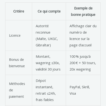
Exemple de
Critère
Ce qui compte
bonne pratique
Autorité
Affichage clair du
reconnue
numéro de
Licence
(Malte, UKGC,
licence sur la
Gibraltar)
page d’accueil
Montant,
100 % jusqu’à
Bonus de
wagering ≤30x,
200 € + 50 tours,
bienvenue
validité 30 jours
20x wagering
Dépot
Méthodes
instantané,
PayPal, Skrill,
de
retrait ≤24 h,
Visa
paiement
frais faibles