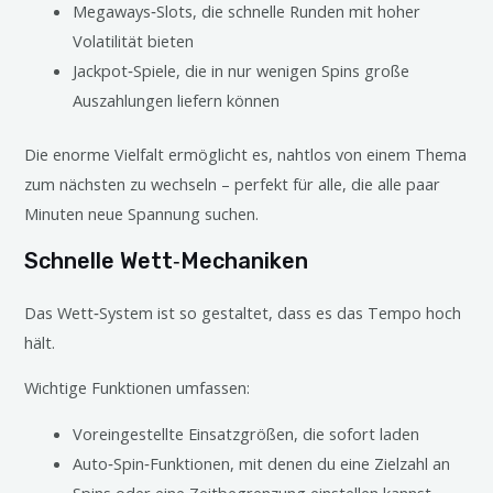
Megaways‑Slots, die schnelle Runden mit hoher
Volatilität bieten
Jackpot‑Spiele, die in nur wenigen Spins große
Auszahlungen liefern können
Die enorme Vielfalt ermöglicht es, nahtlos von einem Thema
zum nächsten zu wechseln – perfekt für alle, die alle paar
Minuten neue Spannung suchen.
Schnelle Wett‑Mechaniken
Das Wett‑System ist so gestaltet, dass es das Tempo hoch
hält.
Wichtige Funktionen umfassen:
Voreingestellte Einsatzgrößen, die sofort laden
Auto‑Spin‑Funktionen, mit denen du eine Zielzahl an
Spins oder eine Zeitbegrenzung einstellen kannst