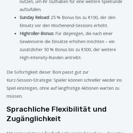
nutzen, um ihr Guthaben für eine weitere Spielrunde
aufzufüllen.
Sunday Reload:
25 % Bonus bis zu €100, der den
Einsatz vor den Wochenend‑Sessions erhöht.
Highroller‑Bonus:
Für diejenigen, die nach einer
Gewinnserie die Einsätze erhöhen möchten – ein
zusätzlicher 50 % Bonus bis zu €500, der weitere
High‑Intensity‑Runden antreibt.
Die Sofortigkeit dieser Boni passt gut zur
Kurz‑Session‑Strategie: Spieler können schneller wieder ins
Spiel einsteigen, ohne auf langfristige Aktionen warten zu
müssen.
Sprachliche Flexibilität und
Zugänglichkeit