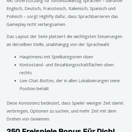
Mit Unterstützung für fünfundzwanzig Sprachen – darunter
Englisch, Deutsch, Französisch, Italienisch, Spanisch und
Polnisch – sorgt HighFly dafür, dass Sprachbarrieren das
Gameplay nicht verlangsamen.
Das Layout der Seite platziert die wichtigsten Steuerungen
an derselben Stelle, unabhängig von der Sprachwahl:
Hauptmenü mit Spielkategorien oben
Kontostand- und Einzahlungsschaltflächen oben
rechts
Live-Chat-Button, der in allen Lokalisierungen seine
Position behält
Diese Konsistenz bedeutet, dass Spieler weniger Zeit damit
verbringen, Optionen zu suchen, und mehr Zeit mit dem
Drehen von Gewinnen.
250 Freispiele Bonus Für Dich!