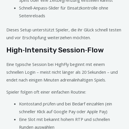
Schnell‑Anpass‑Slider für Einsatzkontrolle ohne
Seitenreloads
Dieses Setup unterstützt Spieler, die ihr Glück schnell testen
und vor Erschöpfung weiterziehen möchten.
High‑Intensity Session‑Flow
Eine typische Session bei HighFly beginnt mit einem
schnellen Login – meist nicht länger als 20 Sekunden – und
endet nach einigen Minuten adrenalinhaltigen Spiels.
Spieler folgen oft einer einfachen Routine:
Kontostand prüfen und bei Bedarf einzahlen (ein
schneller Klick auf Google Pay oder Apple Pay)
Eine Slot mit bekannt hohem RTP und schnellen
Runden auswählen