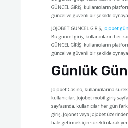
GÜNCEL GİRİŞ, kullanıcıların platfor
güncel ve güvenli bir şekilde oynayab
JOJOBET GÜNCEL GİRİŞ,
jojobet günc
Bu güncel giriş, kullanıcıların her 
GÜNCEL GİRİŞ, kullanıcıların platfor
güncel ve güvenli bir şekilde oynayab
Günlük Günc
Jojobet Casino, kullanıcılarına süre
kullanıcılar, Jojobet mobil giriş say
sayfasında, kullanıcılar her gün fark
giriş, Jojonet veya Jojobet üzerinden
hale getirmek için sürekli olarak yen