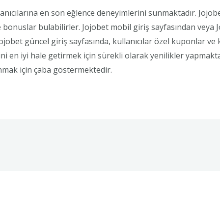
anıcılarına en son eğlence deneyimlerini sunmaktadır. Jojobe
e bonuslar bulabilirler. Jojobet mobil giriş sayfasından veya J
ojobet güncel giriş sayfasında, kullanıcılar özel kuponlar ve
ni en iyi hale getirmek için sürekli olarak yenilikler yapmaktad
nmak için çaba göstermektedir.