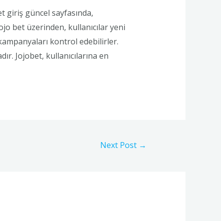
t giriş güncel sayfasında,
ojo bet üzerinden, kullanıcılar yeni
 kampanyaları kontrol edebilirler.
ır. Jojobet, kullanıcılarına en
Next Post
→