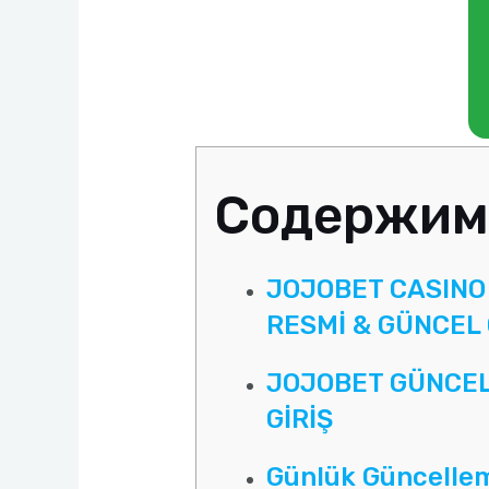
Содержим
JOJOBET CASINO
RESMİ & GÜNCEL 
JOJOBET GÜNCE
GİRİŞ
Günlük Güncelle