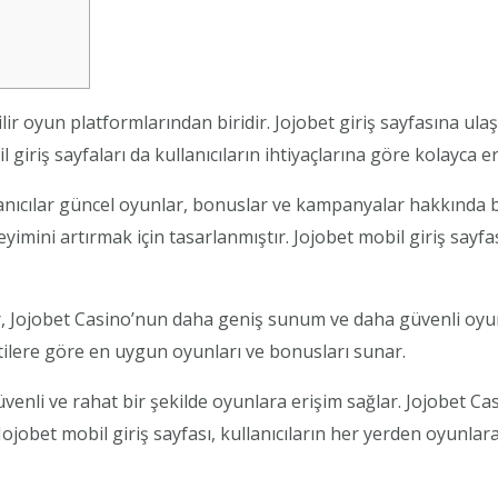
lir oyun platformlarından biridir. Jojobet giriş sayfasına ula
 giriş sayfaları da kullanıcıların ihtiyaçlarına göre kolayca eri
lanıcılar güncel oyunlar, bonuslar ve kampanyalar hakkında bil
eyimini artırmak için tasarlanmıştır. Jojobet mobil giriş sayfa
ar, Jojobet Casino’nun daha geniş sunum ve daha güvenli oy
entilere göre en uygun oyunları ve bonusları sunar.
güvenli ve rahat bir şekilde oyunlara erişim sağlar. Jojobet Cas
ojobet mobil giriş sayfası, kullanıcıların her yerden oyunlara