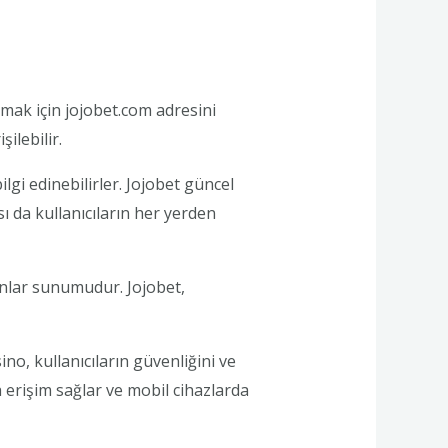
şmak için jojobet.com adresini
şilebilir.
gi edinebilirler. Jojobet güncel
sı da kullanıcıların her yerden
unlar sunumudur. Jojobet,
ino, kullanıcıların güvenliğini ve
 erişim sağlar ve mobil cihazlarda