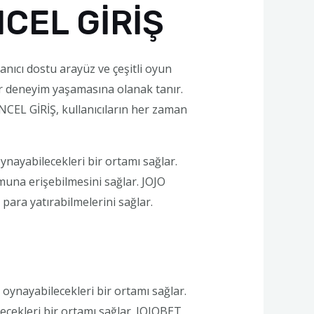
CEL GİRİŞ
anıcı dostu arayüz ve çeşitli oyun
bir deneyim yaşamasına olanak tanır.
ÜNCEL GİRİŞ, kullanıcıların her zaman
nayabilecekleri bir ortamı sağlar.
muna erişebilmesini sağlar. JOJO
 para yatırabilmelerini sağlar.
 oynayabilecekleri bir ortamı sağlar.
ecekleri bir ortamı sağlar. JOJOBET