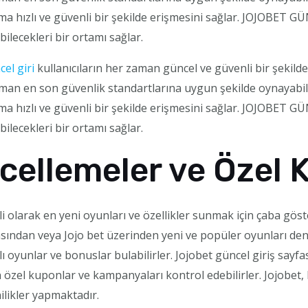
ma hızlı ve güvenli bir şekilde erişmesini sağlar. JOJOBET GÜ
ilecekleri bir ortamı sağlar.
el giri
kullanıcıların her zaman güncel ve güvenli bir şekilde
zaman en son güvenlik standartlarına uygun şekilde oynayabil
ma hızlı ve güvenli bir şekilde erişmesini sağlar. JOJOBET GÜ
ilecekleri bir ortamı sağlar.
ellemeler ve Özel 
kli olarak en yeni oyunları ve özellikler sunmak için çaba gös
fasından veya Jojo bet üzerinden yeni ve popüler oyunları dene
lı oyunlar ve bonuslar bulabilirler. Jojobet güncel giriş sayfa
 özel kuponlar ve kampanyaları kontrol edebilirler. Jojobet, 
ilikler yapmaktadır.