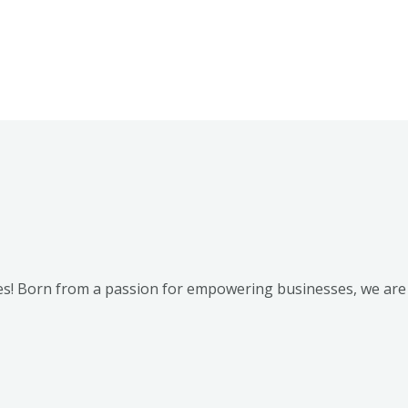
! Born from a passion for empowering businesses, we are y