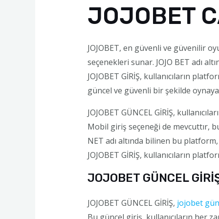
JOJOBET C
JOJOBET, en güvenli ve güvenilir oyun
seçenekleri sunar. JOJO BET adı altı
JOJOBET GİRİŞ, kullanıcıların platfo
güncel ve güvenli bir şekilde oynayab
JOJOBET GÜNCEL GİRİŞ, kullanıcıları
Mobil giriş seçeneği de mevcuttır, 
NET adı altında bilinen bu platform, k
JOJOBET GİRİŞ, kullanıcıların platfor
JOJOBET GÜNCEL GİRİ
JOJOBET GÜNCEL GİRİŞ,
jojobet günc
Bu güncel giriş, kullanıcıların her 