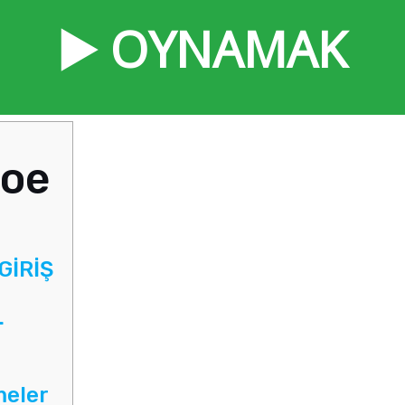
▶️ OYNAMAK
ое
GİRİŞ
L
meler