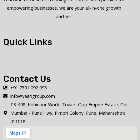
empowering businesses, we are your all-in-one growth
partner.
Quick Links
Contact Us
+91 7391 092 093
info@yaarigroup.com
T3-408, Kohinoor World Tower, Opp Empire Estate, Old
Mumbai - Pune Hwy, Pimpri Colony, Pune, Maharashtra
411018