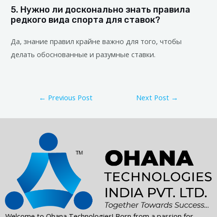
5. Нужно ли досконально знать правила
редкого вида спорта для ставок?
Да, знание правил крайне важно для того, чтобы
делать обоснованные и разумные ставки.
←
Previous Post
Next Post
→
Welcome to Ohana Technologies! Born from a passion for