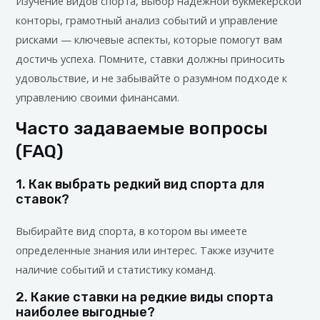
Изучение видов спорта, выбор надежной букмекерской
конторы, грамотный анализ событий и управление
рисками — ключевые аспекты, которые помогут вам
достичь успеха. Помните, ставки должны приносить
удовольствие, и не забывайте о разумном подходе к
управлению своими финансами.
Часто задаваемые вопросы
(FAQ)
1. Как выбрать редкий вид спорта для
ставок?
Выбирайте вид спорта, в котором вы имеете
определенные знания или интерес. Также изучите
наличие событий и статистику команд.
2. Какие ставки на редкие виды спорта
наиболее выгодные?