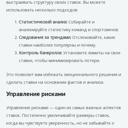
выстраивать структуру своих ставок. Вы можете
использовать несколько подходов:
Статистический анализ:
Собирайте и
анализируйте статистику команд и спортсменов.
Следование за трендами:
Отслеживайте, какие
ставки наиболее популярны и почему.
Контроль банкролла:
Установите лимиты на свои
ставки, чтобы минимизировать потери.
Это позволит вам избежать эмоционального решения и
сделать ставки на основании фактов и анализа.
Управление рисками
Управление рисками — один из самых важных аспектов
ставок. Постепенно увеличивайте размеры ставок,
когда вы чувствуете уверенность, но не забывайте о