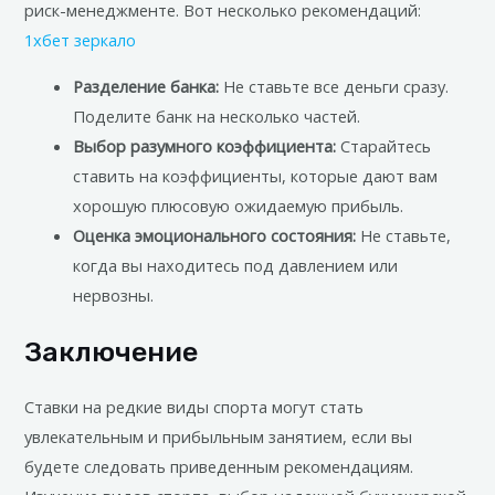
риск-менеджменте. Вот несколько рекомендаций:
1хбет зеркало
Разделение банка:
Не ставьте все деньги сразу.
Поделите банк на несколько частей.
Выбор разумного коэффициента:
Старайтесь
ставить на коэффициенты, которые дают вам
хорошую плюсовую ожидаемую прибыль.
Оценка эмоционального состояния:
Не ставьте,
когда вы находитесь под давлением или
нервозны.
Заключение
Ставки на редкие виды спорта могут стать
увлекательным и прибыльным занятием, если вы
будете следовать приведенным рекомендациям.