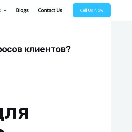
s
Blogs
Contact Us
Call Us Now
росов клиентов?
p
для