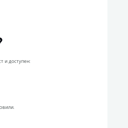
?
т и доступен:
овили.