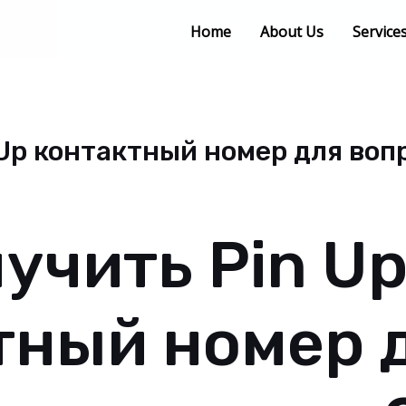
Home
About Us
Service
 Up контактный номер для воп
учить Pin U
тный номер 