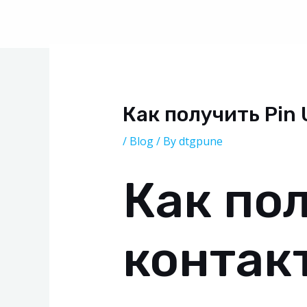
Skip
Post
to
navigation
content
Как получить Pin
/
Blog
/ By
dtgpune
Как пол
контак