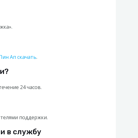
жка».
Пин Ап скачать
.
ки?
ечение 24 часов.
ителями поддержки.
и в службу