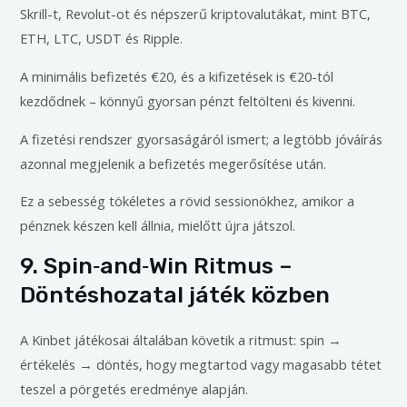
Skrill-t, Revolut-ot és népszerű kriptovalutákat, mint BTC,
ETH, LTC, USDT és Ripple.
A minimális befizetés €20, és a kifizetések is €20-tól
kezdődnek – könnyű gyorsan pénzt feltölteni és kivenni.
A fizetési rendszer gyorsaságáról ismert; a legtöbb jóváírás
azonnal megjelenik a befizetés megerősítése után.
Ez a sebesség tökéletes a rövid sessionökhez, amikor a
pénznek készen kell állnia, mielőtt újra játszol.
9. Spin‑and‑Win Ritmus –
Döntéshozatal játék közben
A Kinbet játékosai általában követik a ritmust: spin →
értékelés → döntés, hogy megtartod vagy magasabb tétet
teszel a pörgetés eredménye alapján.