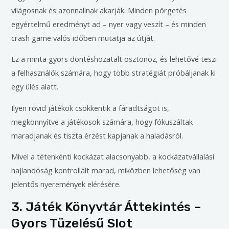
világosnak és azonnalinak akarják. Minden pörgetés
egyértelmű eredményt ad – nyer vagy veszít – és minden
crash game valós időben mutatja az útját.
Ez a minta gyors döntéshozatalt ösztönöz, és lehetővé teszi
a felhasználók számára, hogy több stratégiát próbáljanak ki
egy ülés alatt.
Ilyen rövid játékok csökkentik a fáradtságot is,
megkönnyítve a játékosok számára, hogy fókuszáltak
maradjanak és tiszta érzést kapjanak a haladásról.
Mivel a tétenkénti kockázat alacsonyabb, a kockázatvállalási
hajlandóság kontrollált marad, miközben lehetőség van
jelentős nyeremények elérésére.
3. Játék Könyvtár Áttekintés –
Gyors Tüzelésű Slot