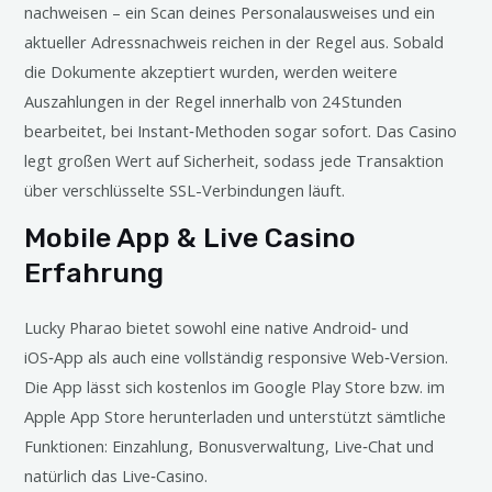
nachweisen – ein Scan deines Personalausweises und ein
aktueller Adressnachweis reichen in der Regel aus. Sobald
die Dokumente akzeptiert wurden, werden weitere
Auszahlungen in der Regel innerhalb von 24 Stunden
bearbeitet, bei Instant‑Methoden sogar sofort. Das Casino
legt großen Wert auf Sicherheit, sodass jede Transaktion
über verschlüsselte SSL-Verbindungen läuft.
Mobile App & Live Casino
Erfahrung
Lucky Pharao bietet sowohl eine native Android‑ und
iOS‑App als auch eine vollständig responsive Web‑Version.
Die App lässt sich kostenlos im Google Play Store bzw. im
Apple App Store herunterladen und unterstützt sämtliche
Funktionen: Einzahlung, Bonusverwaltung, Live‑Chat und
natürlich das Live‑Casino.