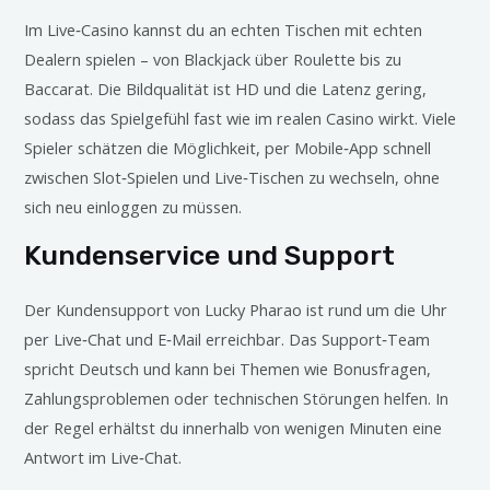
Im Live‑Casino kannst du an echten Tischen mit echten
Dealern spielen – von Blackjack über Roulette bis zu
Baccarat. Die Bildqualität ist HD und die Latenz gering,
sodass das Spielgefühl fast wie im realen Casino wirkt. Viele
Spieler schätzen die Möglichkeit, per Mobile‑App schnell
zwischen Slot‑Spielen und Live‑Tischen zu wechseln, ohne
sich neu einloggen zu müssen.
Kundenservice und Support
Der Kundensupport von Lucky Pharao ist rund um die Uhr
per Live‑Chat und E‑Mail erreichbar. Das Support‑Team
spricht Deutsch und kann bei Themen wie Bonusfragen,
Zahlungsproblemen oder technischen Störungen helfen. In
der Regel erhältst du innerhalb von wenigen Minuten eine
Antwort im Live‑Chat.