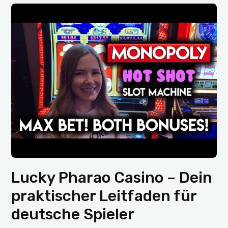
Lucky Pharao Casino – Dein
praktischer Leitfaden für
deutsche Spieler