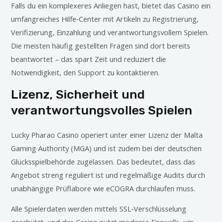
Falls du ein komplexeres Anliegen hast, bietet das Casino ein
umfangreiches Hilfe‑Center mit Artikeln zu Registrierung,
Verifizierung, Einzahlung und verantwortungsvollem Spielen.
Die meisten häufig gestellten Fragen sind dort bereits
beantwortet – das spart Zeit und reduziert die
Notwendigkeit, den Support zu kontaktieren.
Lizenz, Sicherheit und
verantwortungsvolles Spielen
Lucky Pharao Casino operiert unter einer Lizenz der Malta
Gaming Authority (MGA) und ist zudem bei der deutschen
Glücksspielbehörde zugelassen. Das bedeutet, dass das
Angebot streng reguliert ist und regelmäßige Audits durch
unabhängige Prüflabore wie eCOGRA durchlaufen muss.
Alle Spielerdaten werden mittels SSL‑Verschlüsselung