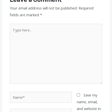
Your email address will not be published.
Required
fields are marked
*
Type
here..
Name*
Save my
name, email,
and website in
Email*