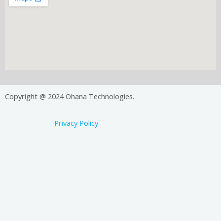
Copyright @ 2024 Ohana Technologies.
Privacy Policy