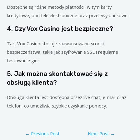
Dostępne są różne metody płatności, w tym karty
kredytowe, portfele elektroniczne oraz przelewy bankowe.
4. Czy Vox Casino jest bezpieczne?
Tak, Vox Casino stosuje zaawansowane środki
bezpieczeństwa, takie jak szyfrowanie SSL i regularne
testowanie gier.
5. Jak można skontaktować się z
obsługą klienta?
Obsługa klienta jest dostępna przez live chat, e-mail oraz
telefon, co umożliwia szybkie uzyskanie pomocy.
←
Previous Post
Next Post
→