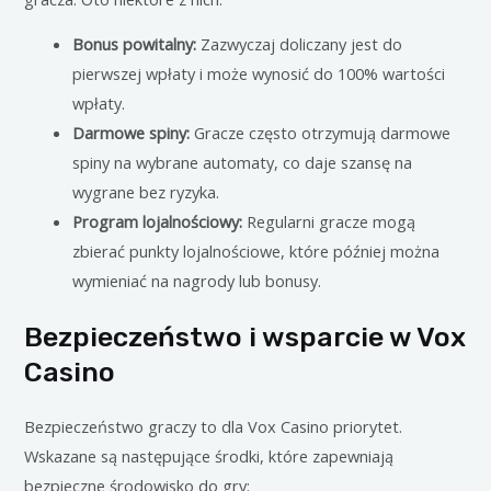
Bonus powitalny:
Zazwyczaj doliczany jest do
pierwszej wpłaty i może wynosić do 100% wartości
wpłaty.
Darmowe spiny:
Gracze często otrzymują darmowe
spiny na wybrane automaty, co daje szansę na
wygrane bez ryzyka.
Program lojalnościowy:
Regularni gracze mogą
zbierać punkty lojalnościowe, które później można
wymieniać na nagrody lub bonusy.
Bezpieczeństwo i wsparcie w Vox
Casino
Bezpieczeństwo graczy to dla Vox Casino priorytet.
Wskazane są następujące środki, które zapewniają
bezpieczne środowisko do gry: