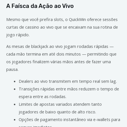
A Faísca da Ação ao Vivo
Mesmo que você prefira slots, o QuickWin oferece sessões
curtas de cassino ao vivo que se encaixam na sua rotina de
jogo rápido.
As mesas de blackjack ao vivo jogam rodadas rápidas —
cada mão termina em até dois minutos — permitindo que
os jogadores finalizem várias mãos antes de fazer uma
pausa.
Dealers ao vivo transmitem em tempo real sem lag.
Transições rápidas entre mãos reduzem o tempo de
espera entre as rodadas.
Limites de apostas variados atendem tanto
jogadores de baixo quanto de alto risco.
Opções de pagamento instantâneo via e-wallets para
saques imediatos.