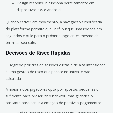
Design responsivo funciona perfeitamente em
dispositivos iOS e Android
Quando estiver em movimento, a navegação simplificada
do plataforma permite que você busque uma rodada em
segundos e pule para o próximo jogo antes mesmo de
terminar seu café.
Decisões de Risco Rápidas
O segredo por trás de sessões curtas e de alta intensidade
é uma gestão de risco que parece instintiva, e não
calculada.
A maioria dos jogadores opta por apostas pequenas o
suficiente para preservar o bankroll, mas grandes o
bastante para sentir a emoção de possíveis pagamentos.