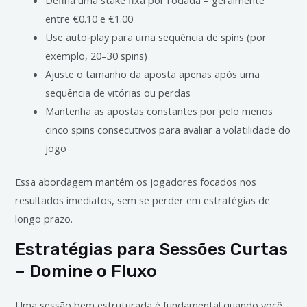
Defina uma stake fixa por rodada – geralmente
entre €0.10 e €1.00
Use auto‑play para uma sequência de spins (por
exemplo, 20–30 spins)
Ajuste o tamanho da aposta apenas após uma
sequência de vitórias ou perdas
Mantenha as apostas constantes por pelo menos
cinco spins consecutivos para avaliar a volatilidade do
jogo
Essa abordagem mantém os jogadores focados nos
resultados imediatos, sem se perder em estratégias de
longo prazo.
Estratégias para Sessões Curtas
– Domine o Fluxo
Uma sessão bem estruturada é fundamental quando você