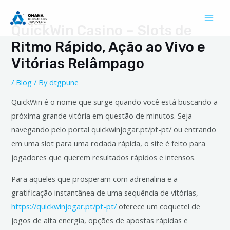
Skip
Post
Mai
to
navigation
QuickWin Casino – Slots de
Men
content
Ritmo Rápido, Ação ao Vivo e
Vitórias Relâmpago
/
Blog
/ By
dtgpune
QuickWin é o nome que surge quando você está buscando a
próxima grande vitória em questão de minutos. Seja
navegando pelo portal quickwinjogar.pt/pt-pt/ ou entrando
em uma slot para uma rodada rápida, o site é feito para
jogadores que querem resultados rápidos e intensos.
Para aqueles que prosperam com adrenalina e a
gratificação instantânea de uma sequência de vitórias,
https://quickwinjogar.pt/pt-pt/
oferece um coquetel de
jogos de alta energia, opções de apostas rápidas e