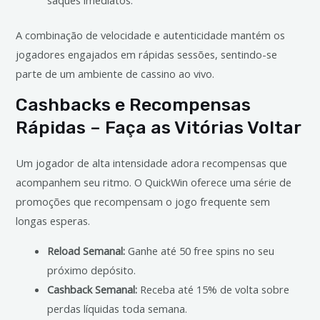
A combinação de velocidade e autenticidade mantém os
jogadores engajados em rápidas sessões, sentindo-se
parte de um ambiente de cassino ao vivo.
Cashbacks e Recompensas
Rápidas – Faça as Vitórias Voltar
Um jogador de alta intensidade adora recompensas que
acompanhem seu ritmo. O QuickWin oferece uma série de
promoções que recompensam o jogo frequente sem
longas esperas.
Reload Semanal:
Ganhe até 50 free spins no seu
próximo depósito.
Cashback Semanal:
Receba até 15% de volta sobre
perdas líquidas toda semana.