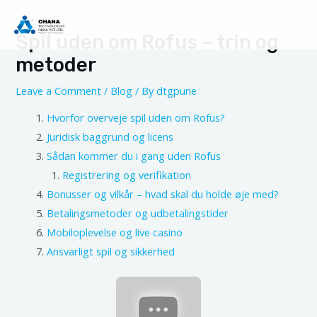
Skip
Post
to
navigation
Spil uden om Rofus – trin og
content
metoder
Leave a Comment
/
Blog
/ By
dtgpune
Hvorfor overveje spil uden om Rofus?
Juridisk baggrund og licens
Sådan kommer du i gang uden Rofus
Registrering og verifikation
Bonusser og vilkår – hvad skal du holde øje med?
Betalingsmetoder og udbetalingstider
Mobiloplevelse og live casino
Ansvarligt spil og sikkerhed