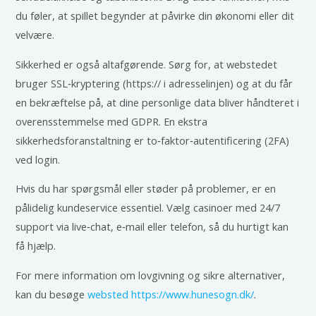
du føler, at spillet begynder at påvirke din økonomi eller dit
velvære.
Sikkerhed er også altafgørende. Sørg for, at webstedet
bruger SSL‑kryptering (https:// i adresselinjen) og at du får
en bekræftelse på, at dine personlige data bliver håndteret i
overensstemmelse med GDPR. En ekstra
sikkerhedsforanstaltning er to‑faktor‑autentificering (2FA)
ved login.
Hvis du har spørgsmål eller støder på problemer, er en
pålidelig kundeservice essentiel. Vælg casinoer med 24/7
support via live‑chat, e‑mail eller telefon, så du hurtigt kan
få hjælp.
For mere information om lovgivning og sikre alternativer,
kan du besøge
websted https://www.hunesogn.dk/
.