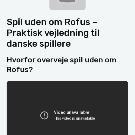
Spil uden om Rofus –
Praktisk vejledning til
danske spillere
Hvorfor overveje spil uden om
Rofus?