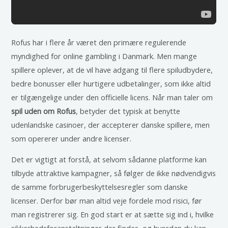
Rofus har i flere år været den primære regulerende
myndighed for online gambling i Danmark. Men mange
spillere oplever, at de vil have adgang til flere spiludbydere,
bedre bonusser eller hurtigere udbetalinger, som ikke altid
er tilgængelige under den officielle licens. Når man taler om
spil uden om Rofus
, betyder det typisk at benytte
udenlandske casinoer, der accepterer danske spillere, men
som opererer under andre licenser.
Det er vigtigt at forstå, at selvom sådanne platforme kan
tilbyde attraktive kampagner, så følger de ikke nødvendigvis
de samme forbrugerbeskyttelsesregler som danske
licenser. Derfor bør man altid veje fordele mod risici, før
man registrerer sig. En god start er at sætte sig ind i, hvilke