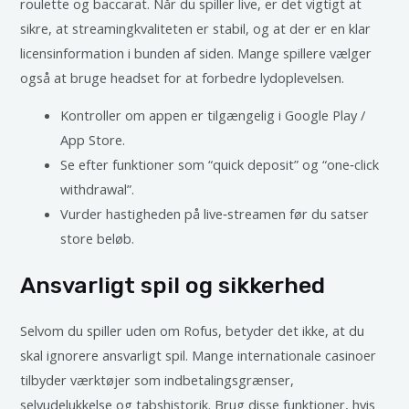
roulette og baccarat. Når du spiller live, er det vigtigt at
sikre, at streamingkvaliteten er stabil, og at der er en klar
licensinformation i bunden af siden. Mange spillere vælger
også at bruge headset for at forbedre lydoplevelsen.
Kontroller om appen er tilgængelig i Google Play /
App Store.
Se efter funktioner som “quick deposit” og “one‑click
withdrawal”.
Vurder hastigheden på live‑streamen før du satser
store beløb.
Ansvarligt spil og sikkerhed
Selvom du spiller uden om Rofus, betyder det ikke, at du
skal ignorere ansvarligt spil. Mange internationale casinoer
tilbyder værktøjer som indbetalingsgrænser,
selvudelukkelse og tabshistorik. Brug disse funktioner, hvis