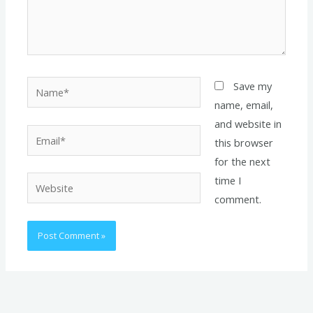
Name*
Save my
name, email,
and website in
Email*
this browser
for the next
time I
Website
comment.