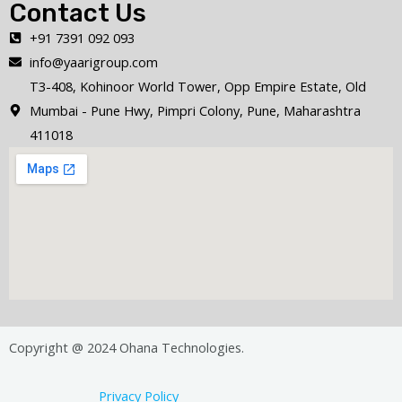
Contact Us
+91 7391 092 093
info@yaarigroup.com
T3-408, Kohinoor World Tower, Opp Empire Estate, Old
Mumbai - Pune Hwy, Pimpri Colony, Pune, Maharashtra
411018
Copyright @ 2024 Ohana Technologies.
Privacy Policy