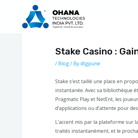
Skip
Post
to
navigation
content
Stake Casino : Gai
/
Blog
/ By
dtgpune
Stake s’est taillé une place en prop
instantanée. Avec sa bibliothèque é
Pragmatic Play et NetEnt, les joue
d’applications ou d’attente pour des
L’accent mis par la plateforme sur la
traités instantanément, et le proch