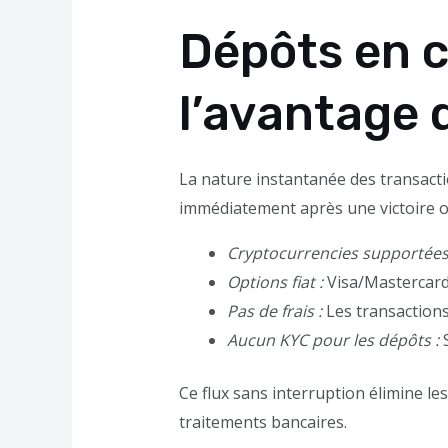
Dépôts en c
l’avantage d
La nature instantanée des transact
immédiatement après une victoire o
Cryptocurrencies supportées
Options fiat :
Visa/Mastercard,
Pas de frais :
Les transactions
Aucun KYC pour les dépôts :
S
Ce flux sans interruption élimine l
traitements bancaires.