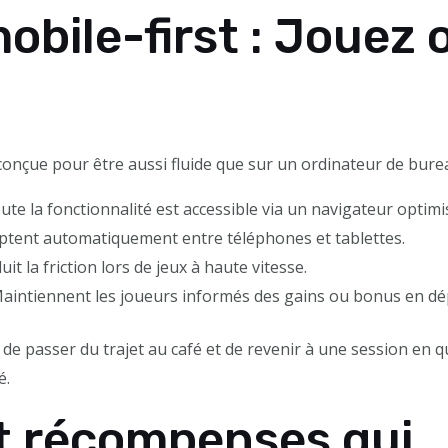
bile-first : Jouez 
z
conçue pour être aussi fluide que sur un ordinateur de bure
te la fonctionnalité est accessible via un navigateur optimi
ptent automatiquement entre téléphones et tablettes.
it la friction lors de jeux à haute vitesse.
aintiennent les joueurs informés des gains ou bonus en dé
de passer du trajet au café et de revenir à une session en
é.
t récompenses qui