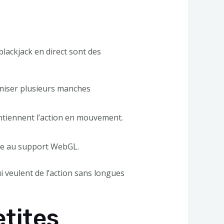
blackjack en direct sont des
miser plusieurs manches
ntiennent l’action en mouvement.
.
âce au support WebGL.
i veulent de l’action sans longues
etites