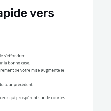
rapide vers
e s’effondrer.
ur la bonne case.
ndrement de votre mise augmente le
du tour précédent.
r ceux qui prospèrent sur de courtes