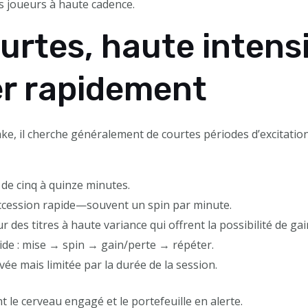
 joueurs à haute cadence.
urtes, haute intensi
uer rapidement
ke, il cherche généralement de courtes périodes d’excitati
 de cinq à quinze minutes.
ccession rapide—souvent un spin par minute.
r des titres à haute variance qui offrent la possibilité de g
ide : mise → spin → gain/perte → répéter.
vée mais limitée par la durée de la session.
t le cerveau engagé et le portefeuille en alerte.