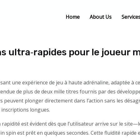
Home
About Us
Service
ns ultra‑rapides pour le joueur
osant une expérience de jeu à haute adrénaline, adaptée à ce
tendue de plus de deux mille titres fournis par des développ
urs peuvent plonger directement dans l’action sans les dés
 inscriptions longues.
 rapidité est évident dès que l’utilisateur arrive sur le sit
ain spin est prêt en quelques secondes. Cette fluidité rapid