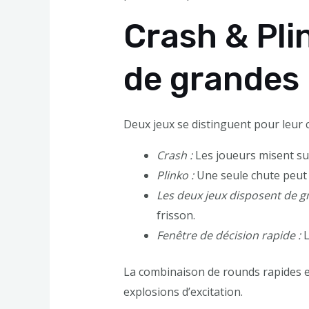
Crash & Plin
de grandes
Deux jeux se distinguent pour leur 
Crash :
Les joueurs misent sur
Plinko :
Une seule chute peut r
Les deux jeux disposent de g
frisson.
Fenêtre de décision rapide :
L
La combinaison de rounds rapides et
explosions d’excitation.