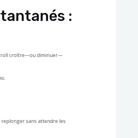
stantanés :
nkroll croître—ou diminuer—
no.
e replonger sans attendre les