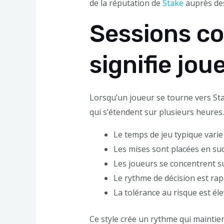
de la réputation de
Stake
auprès des
Sessions co
signifie jo
Lorsqu’un joueur se tourne vers Sta
qui s’étendent sur plusieurs heures.
Le temps de jeu typique varie
Les mises sont placées en su
Les joueurs se concentrent su
Le rythme de décision est rap
La tolérance au risque est éle
Ce style crée un rythme qui maintien