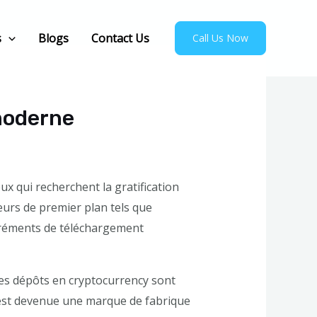
s
Blogs
Contact Us
Call Us Now
 moderne
ux qui recherchent la gratification
eurs de premier plan tels que
agréments de téléchargement
e—les dépôts en cryptocurrency sont
e est devenue une marque de fabrique