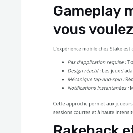
Gameplay mo
vous voule
L’expérience mobile chez Stake est 
Pas d’application requise :
Tou
Design réactif :
Les jeux s’ada
Mécanique tap-and-spin :
Rédu
Notifications instantanées :
M
Cette approche permet aux joueurs 
sessions courtes et à haute intensit
Rakeback e