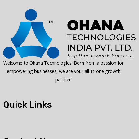
Welcome to Ohana Technologies! Born from a passion for
empowering businesses, we are your all-in-one growth
partner.
Quick Links