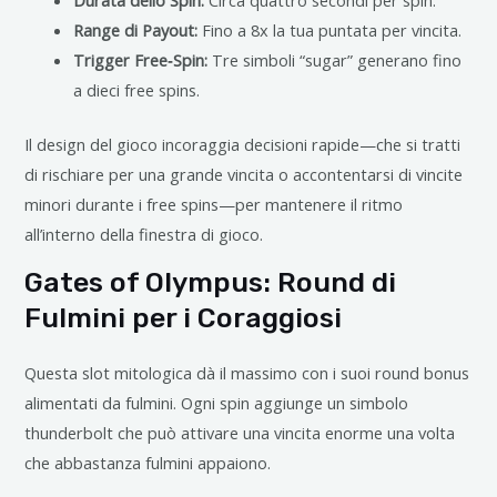
Range di Payout:
Fino a 8x la tua puntata per vincita.
Trigger Free‑Spin:
Tre simboli “sugar” generano fino
a dieci free spins.
Il design del gioco incoraggia decisioni rapide—che si tratti
di rischiare per una grande vincita o accontentarsi di vincite
minori durante i free spins—per mantenere il ritmo
all’interno della finestra di gioco.
Gates of Olympus: Round di
Fulmini per i Coraggiosi
Questa slot mitologica dà il massimo con i suoi round bonus
alimentati da fulmini. Ogni spin aggiunge un simbolo
thunderbolt che può attivare una vincita enorme una volta
che abbastanza fulmini appaiono.