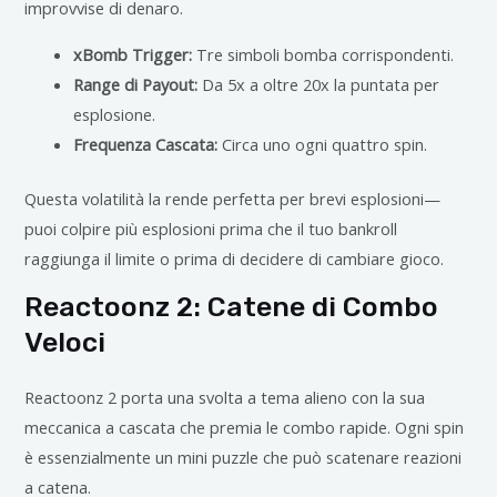
improvvise di denaro.
xBomb Trigger:
Tre simboli bomba corrispondenti.
Range di Payout:
Da 5x a oltre 20x la puntata per
esplosione.
Frequenza Cascata:
Circa uno ogni quattro spin.
Questa volatilità la rende perfetta per brevi esplosioni—
puoi colpire più esplosioni prima che il tuo bankroll
raggiunga il limite o prima di decidere di cambiare gioco.
Reactoonz 2: Catene di Combo
Veloci
Reactoonz 2 porta una svolta a tema alieno con la sua
meccanica a cascata che premia le combo rapide. Ogni spin
è essenzialmente un mini puzzle che può scatenare reazioni
a catena.