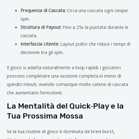
Frequenza di Cascata:
Circa una cascata ogni cinque
spin.
Struttura di Payout:
Fino a 25x la puntata durante le
cascata.
Interfaccia Utente:
Layout pulito che riduce i tempi di
decisione tra gli spin.
Il gioco si adatta naturalmente a loop rapidi; i giocatori
possono completare una sessione completa in meno di
quindici minuti, vivendo comunque molte catene di cascata
che aumentano l’emozione.
La Mentalità del Quick‑Play e la
Tua Prossima Mossa
Se la tua routine di gioco è dominata da brevi burst,