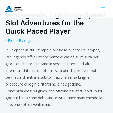
Skip
Post
Mai
to
navigation
WinLegends: Lightning‑Speed
Men
content
Slot Adventures for the
Quick‑Paced Player
/
Blog
/ By
dtgpune
In un’epoca in cui il tempo è prezioso quanto un jackpot,
WinLegends offre un’esperienza di casinò su misura per i
giocatori che prosperano in sessioni brevi e ad alta
intensità. L’interfaccia ottimizzata per dispositivi mobili
permette di entrare subito in azione senza lunghe
procedure di login o ritardi nella navigazione.
Concentrandosi su giochi che offrono risultati rapidi, puoi
goderti l’emozione delle vincite istantanee mantenendo la
sessione sotto i venti minuti.