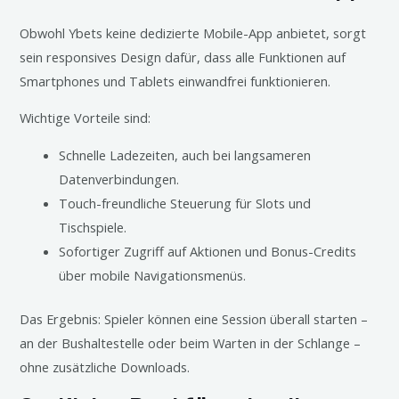
Obwohl Ybets keine dedizierte Mobile-App anbietet, sorgt
sein responsives Design dafür, dass alle Funktionen auf
Smartphones und Tablets einwandfrei funktionieren.
Wichtige Vorteile sind:
Schnelle Ladezeiten, auch bei langsameren
Datenverbindungen.
Touch-freundliche Steuerung für Slots und
Tischspiele.
Sofortiger Zugriff auf Aktionen und Bonus-Credits
über mobile Navigationsmenüs.
Das Ergebnis: Spieler können eine Session überall starten –
an der Bushaltestelle oder beim Warten in der Schlange –
ohne zusätzliche Downloads.