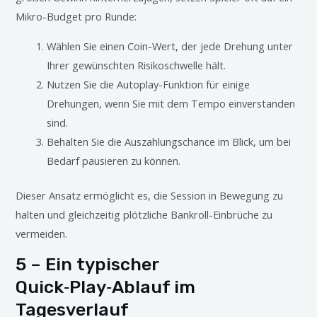
Mikro-Budget pro Runde:
Wählen Sie einen Coin-Wert, der jede Drehung unter
Ihrer gewünschten Risikoschwelle hält.
Nutzen Sie die Autoplay-Funktion für einige
Drehungen, wenn Sie mit dem Tempo einverstanden
sind.
Behalten Sie die Auszahlungschance im Blick, um bei
Bedarf pausieren zu können.
Dieser Ansatz ermöglicht es, die Session in Bewegung zu
halten und gleichzeitig plötzliche Bankroll-Einbrüche zu
vermeiden.
5 – Ein typischer
Quick‑Play‑Ablauf im
Tagesverlauf