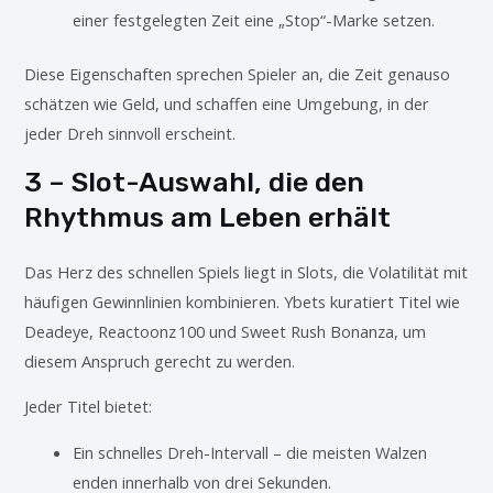
einer festgelegten Zeit eine „Stop“-Marke setzen.
Diese Eigenschaften sprechen Spieler an, die Zeit genauso
schätzen wie Geld, und schaffen eine Umgebung, in der
jeder Dreh sinnvoll erscheint.
3 – Slot-Auswahl, die den
Rhythmus am Leben erhält
Das Herz des schnellen Spiels liegt in Slots, die Volatilität mit
häufigen Gewinnlinien kombinieren. Ybets kuratiert Titel wie
Deadeye, Reactoonz 100 und Sweet Rush Bonanza, um
diesem Anspruch gerecht zu werden.
Jeder Titel bietet:
Ein schnelles Dreh-Intervall – die meisten Walzen
enden innerhalb von drei Sekunden.