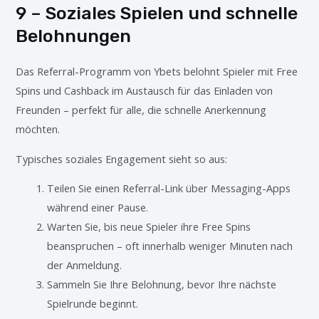
9 – Soziales Spielen und schnelle
Belohnungen
Das Referral-Programm von Ybets belohnt Spieler mit Free
Spins und Cashback im Austausch für das Einladen von
Freunden – perfekt für alle, die schnelle Anerkennung
möchten.
Typisches soziales Engagement sieht so aus:
Teilen Sie einen Referral-Link über Messaging-Apps
während einer Pause.
Warten Sie, bis neue Spieler ihre Free Spins
beanspruchen – oft innerhalb weniger Minuten nach
der Anmeldung.
Sammeln Sie Ihre Belohnung, bevor Ihre nächste
Spielrunde beginnt.