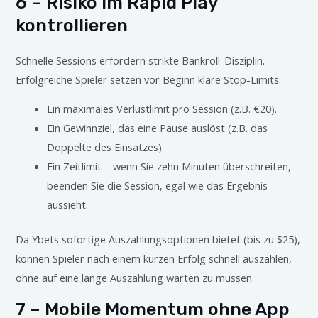
6 – Risiko im Rapid Play
kontrollieren
Schnelle Sessions erfordern strikte Bankroll-Disziplin.
Erfolgreiche Spieler setzen vor Beginn klare Stop-Limits:
Ein maximales Verlustlimit pro Session (z.B. €20).
Ein Gewinnziel, das eine Pause auslöst (z.B. das
Doppelte des Einsatzes).
Ein Zeitlimit – wenn Sie zehn Minuten überschreiten,
beenden Sie die Session, egal wie das Ergebnis
aussieht.
Da Ybets sofortige Auszahlungsoptionen bietet (bis zu $25),
können Spieler nach einem kurzen Erfolg schnell auszahlen,
ohne auf eine lange Auszahlung warten zu müssen.
7 – Mobile Momentum ohne App