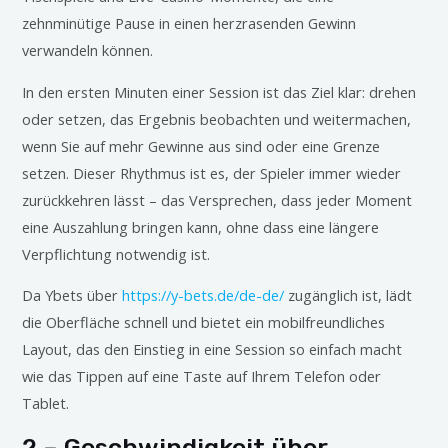
zehnminütige Pause in einen herzrasenden Gewinn
verwandeln können.
In den ersten Minuten einer Session ist das Ziel klar: drehen
oder setzen, das Ergebnis beobachten und weitermachen,
wenn Sie auf mehr Gewinne aus sind oder eine Grenze
setzen. Dieser Rhythmus ist es, der Spieler immer wieder
zurückkehren lässt – das Versprechen, dass jeder Moment
eine Auszahlung bringen kann, ohne dass eine längere
Verpflichtung notwendig ist.
Da Ybets über
https://y-bets.de/de-de/
zugänglich ist, lädt
die Oberfläche schnell und bietet ein mobilfreundliches
Layout, das den Einstieg in eine Session so einfach macht
wie das Tippen auf eine Taste auf Ihrem Telefon oder
Tablet.
2 – Geschwindigkeit über