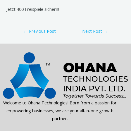
Jetzt 400 Freispiele sichern!
←
Previous Post
Next Post
→
Welcome to Ohana Technologies! Born from a passion for
empowering businesses, we are your all-in-one growth
partner.