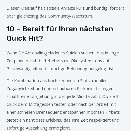
Dieser Kreislauf hält soziale Anreize kurz und bündig, fördert
aber gleichzeitig das Community-Wachstum.
10 – Bereit für Ihren nächsten
Quick Hit?
Wenn Sie Adrenalin-geladenes Spielen suchen, das in enge
Zeitpläne passt, bietet Ybets ein Ökosystem, das auf
Geschwindigkeit und sofortige Belohnung ausgelegt ist.
Die Kombination aus hochfrequenten Slots, mobiler
Zugänglichkeit und überschaubaren Risikoeinstellungen
schafft eine Umgebung, in der jede Minute zählt. Ob Sie Ihr
Glück beim Mittagessen testen oder nach der Arbeit mit
einer schnellen Drehsequenz entspannen möchten – Ybets
bietet ein nahtloses Erlebnis, das Ihre Zeit respektiert und
sofortige Auszahlung ermöglicht.