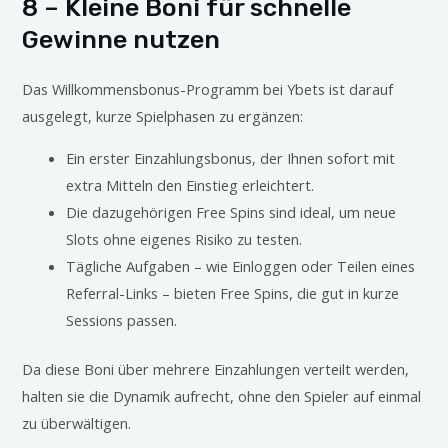
8 – Kleine Boni für schnelle
Gewinne nutzen
Das Willkommensbonus-Programm bei Ybets ist darauf
ausgelegt, kurze Spielphasen zu ergänzen:
Ein erster Einzahlungsbonus, der Ihnen sofort mit
extra Mitteln den Einstieg erleichtert.
Die dazugehörigen Free Spins sind ideal, um neue
Slots ohne eigenes Risiko zu testen.
Tägliche Aufgaben – wie Einloggen oder Teilen eines
Referral-Links – bieten Free Spins, die gut in kurze
Sessions passen.
Da diese Boni über mehrere Einzahlungen verteilt werden,
halten sie die Dynamik aufrecht, ohne den Spieler auf einmal
zu überwältigen.