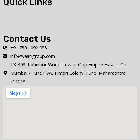
Quick Links
Contact Us
+91 7391 092 093
info@yaarigroup.com
T3-408, Kohinoor World Tower, Opp Empire Estate, Old
Mumbai - Pune Hwy, Pimpri Colony, Pune, Maharashtra
411018