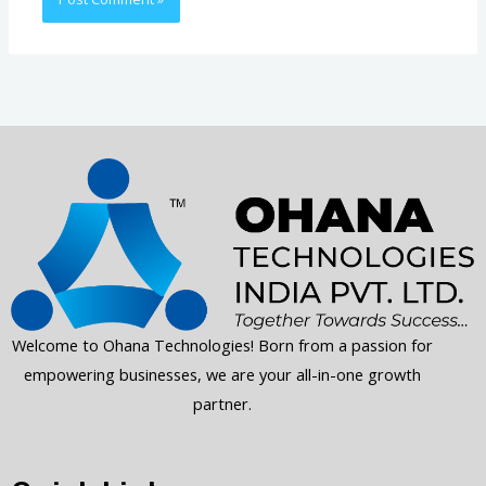
Welcome to Ohana Technologies! Born from a passion for
empowering businesses, we are your all-in-one growth
partner.