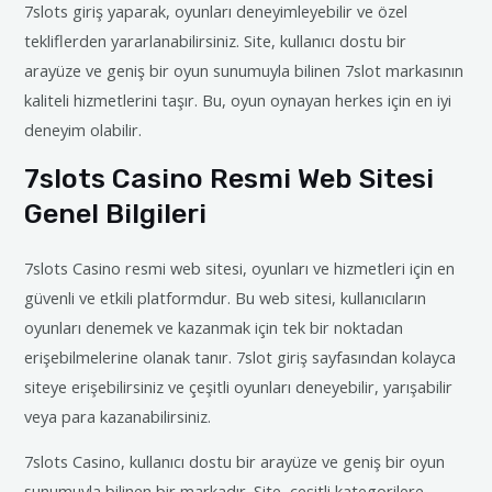
7slots giriş yaparak, oyunları deneyimleyebilir ve özel
tekliflerden yararlanabilirsiniz. Site, kullanıcı dostu bir
arayüze ve geniş bir oyun sunumuyla bilinen 7slot markasının
kaliteli hizmetlerini taşır. Bu, oyun oynayan herkes için en iyi
deneyim olabilir.
7slots Casino Resmi Web Sitesi
Genel Bilgileri
7slots Casino resmi web sitesi, oyunları ve hizmetleri için en
güvenli ve etkili platformdur. Bu web sitesi, kullanıcıların
oyunları denemek ve kazanmak için tek bir noktadan
erişebilmelerine olanak tanır. 7slot giriş sayfasından kolayca
siteye erişebilirsiniz ve çeşitli oyunları deneyebilir, yarışabilir
veya para kazanabilirsiniz.
7slots Casino, kullanıcı dostu bir arayüze ve geniş bir oyun
sunumuyla bilinen bir markadır. Site, çeşitli kategorilere