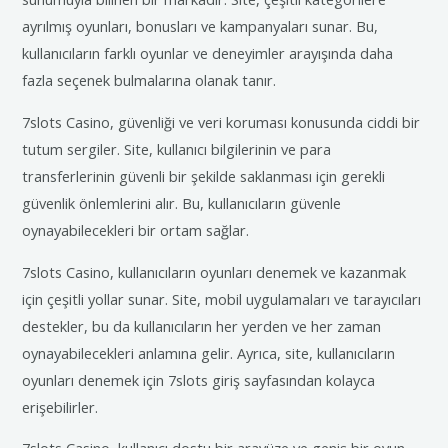
ayrılmış oyunları, bonusları ve kampanyaları sunar. Bu,
kullanıcıların farklı oyunlar ve deneyimler arayışında daha
fazla seçenek bulmalarına olanak tanır.
7slots Casino, güvenliği ve veri koruması konusunda ciddi bir
tutum sergiler. Site, kullanıcı bilgilerinin ve para
transferlerinin güvenli bir şekilde saklanması için gerekli
güvenlik önlemlerini alır. Bu, kullanıcıların güvenle
oynayabilecekleri bir ortam sağlar.
7slots Casino, kullanıcıların oyunları denemek ve kazanmak
için çeşitli yollar sunar. Site, mobil uygulamaları ve tarayıcıları
destekler, bu da kullanıcıların her yerden ve her zaman
oynayabilecekleri anlamına gelir. Ayrıca, site, kullanıcıların
oyunları denemek için 7slots giriş sayfasından kolayca
erişebilirler.