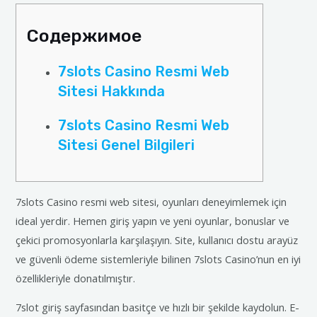
Содержимое
7slots Casino Resmi Web
Sitesi Hakkında
7slots Casino Resmi Web
Sitesi Genel Bilgileri
7slots Casino resmi web sitesi, oyunları deneyimlemek için
ideal yerdir. Hemen giriş yapın ve yeni oyunlar, bonuslar ve
çekici promosyonlarla karşılaşıyın. Site, kullanıcı dostu arayüz
ve güvenli ödeme sistemleriyle bilinen 7slots Casino’nun en iyi
özellikleriyle donatılmıştır.
7slot giriş sayfasından basitçe ve hızlı bir şekilde kaydolun. E-