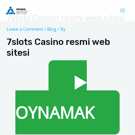
Skip
Post
Mai
to
navigation
7slots Casino resmi web sitesi
Men
content
Leave a Comment
/
Blog
/ By
7slots Casino resmi web
sitesi
▶️
OYNAMAK