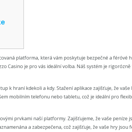
ze
covaná platforma, která vám poskytuje bezpečné a féróvé h
zzo Casino je pro vás ideální volba. Náš systém je rigorózně 
up k hraní kdekoli a kdy. Stažení aplikace zajišťuje, že vaše 
 mobilním telefonu nebo tabletu, což je ideální pro flexibil
čovými prvkami naší platformy. Zajišťujeme, že vaše peníze j
aznamenána a zabezpečena, což zajišťuje, že vaše hry jsou 