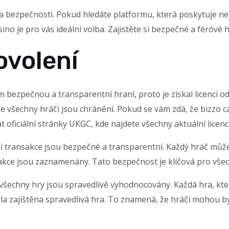
 a bezpečnosti. Pokud hledáte platformu, která poskytuje nej
ino je pro vás ideální volba. Zajistěte si bezpečné a féróvé h
ovolení
bezpečnou a transparentní hraní, proto je získal licenci od
e všechny hráči jsou chráněni. Pokud se vám zdá, že bizzo 
 oficiální stránky UKGC, kde najdete všechny aktuální licen
ní transakce jsou bezpečné a transparentní. Každý hráč může 
akce jsou zaznamenány. Tato bezpečnost je klíčová pro všechn
 všechny hry jsou spravedlivě vyhodnocovány. Každá hra, kte
 zajištěna spravedlivá hra. To znamená, že hráči mohou být ji