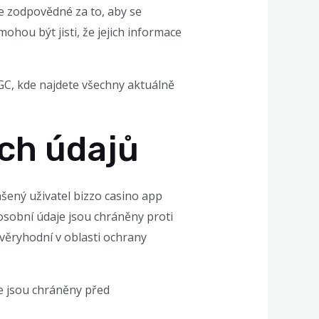
je zodpovědné za to, aby se
hou být jisti, že jejich informace
KGC, kde najdete všechny aktuálně
ch údajů
ášený uživatel bizzo casino app
 osobní údaje jsou chráněny proti
věryhodní v oblasti ochrany
že jsou chráněny před