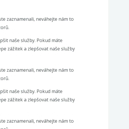
jste zaznamenali, neváhejte nám to
zorů.
epšit naše služby. Pokud máte
épe zážitek a zlepšovat naše služby
jste zaznamenali, neváhejte nám to
zorů.
epšit naše služby. Pokud máte
épe zážitek a zlepšovat naše služby
jste zaznamenali, neváhejte nám to