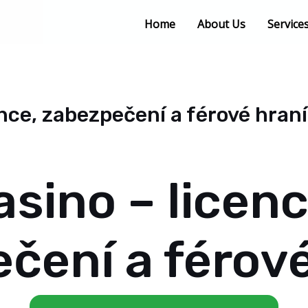
Home
About Us
Service
ence, zabezpečení a férové hraní
asino – licenc
čení a férové