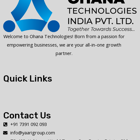
Welcome to Ohana Technologies! Born from a passion for
empowering businesses, we are your all-in-one growth
partner.
Quick Links
Contact Us
+91 7391 092 093
info@yaarigroup.com