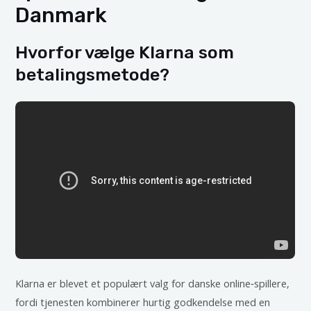
Danmark
Hvorfor vælge Klarna som
betalingsmetode?
Klarna er blevet et populært valg for danske online‑spillere,
fordi tjenesten kombinerer hurtig godkendelse med en