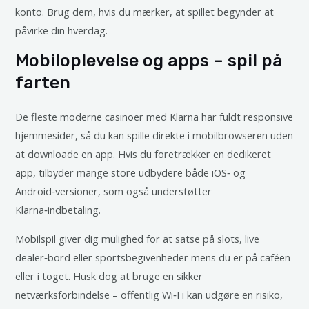
konto. Brug dem, hvis du mærker, at spillet begynder at
påvirke din hverdag.
Mobiloplevelse og apps – spil på
farten
De fleste moderne casinoer med Klarna har fuldt responsive
hjemmesider, så du kan spille direkte i mobilbrowseren uden
at downloade en app. Hvis du foretrækker en dedikeret
app, tilbyder mange store udbydere både iOS‑ og
Android‑versioner, som også understøtter
Klarna‑indbetaling.
Mobilspil giver dig mulighed for at satse på slots, live
dealer‑bord eller sportsbegivenheder mens du er på caféen
eller i toget. Husk dog at bruge en sikker
netværksforbindelse – offentlig Wi‑Fi kan udgøre en risiko,