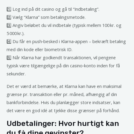
1️⃣ Log ind på dit casino og gå til “Indbetaling”.
2️⃣ Vælg “Klarna” som betalingsmetode.
3️⃣ Angiv beløbet du vil indbetale (typisk mellem 100 kr. og
5 000 kr.).
4️⃣ Du får en push‑besked i Klarna‑appen – bekræft betaling
med din kode eller biometrisk ID.
5️⃣ Når Klarna har godkendt transaktionen, vil pengene
typisk være tilgængelige på din casino‑konto inden for få
sekunder.
Det er værd at bemærke, at Klarna kan have en maksimal
grænse pr. transaktion eller pr. måned, afhængig af din
bankforbindelse. Hvis du planlægger store indsatser, kan
det være en god idé at tjekke disse grænser på forhånd.
Udbetalinger: Hvor hurtigt kan
du få dine gevinster?