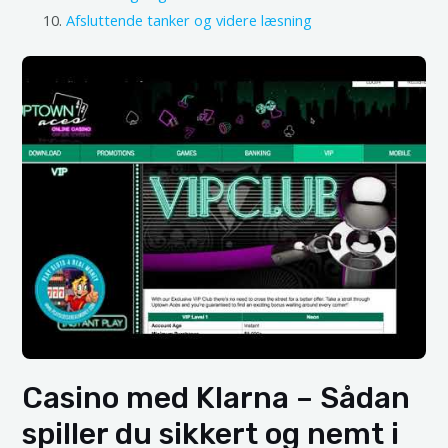
Afsluttende tanker og videre læsning
Casino med Klarna – Sådan
spiller du sikkert og nemt i