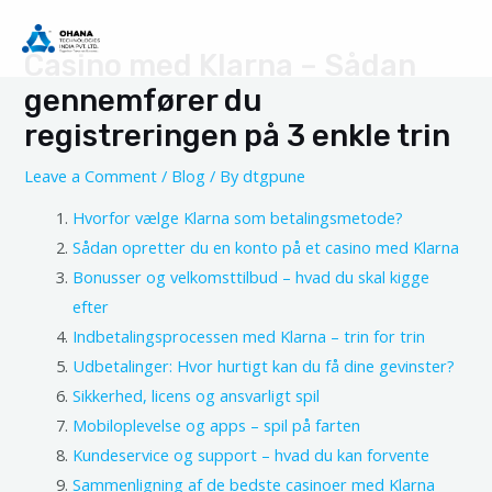
Skip
Post
to
navigation
Casino med Klarna – Sådan
content
gennemfører du
registreringen på 3 enkle trin
Leave a Comment
/
Blog
/ By
dtgpune
Hvorfor vælge Klarna som betalingsmetode?
Sådan opretter du en konto på et casino med Klarna
Bonusser og velkomsttilbud – hvad du skal kigge
efter
Indbetalingsprocessen med Klarna – trin for trin
Udbetalinger: Hvor hurtigt kan du få dine gevinster?
Sikkerhed, licens og ansvarligt spil
Mobiloplevelse og apps – spil på farten
Kundeservice og support – hvad du kan forvente
Sammenligning af de bedste casinoer med Klarna