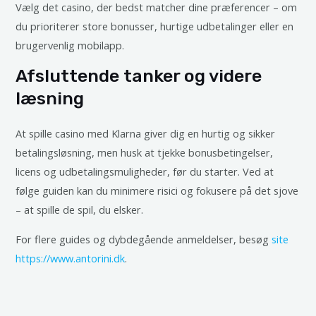
Vælg det casino, der bedst matcher dine præferencer – om
du prioriterer store bonusser, hurtige udbetalinger eller en
brugervenlig mobilapp.
Afsluttende tanker og videre
læsning
At spille casino med Klarna giver dig en hurtig og sikker
betalingsløsning, men husk at tjekke bonusbetingelser,
licens og udbetalingsmuligheder, før du starter. Ved at
følge guiden kan du minimere risici og fokusere på det sjove
– at spille de spil, du elsker.
For flere guides og dybdegående anmeldelser, besøg
site
https://www.antorini.dk
.