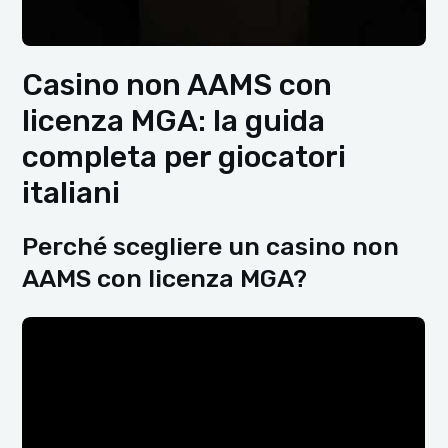
Casino non AAMS con
licenza MGA: la guida
completa per giocatori
italiani
Perché scegliere un casino non
AAMS con licenza MGA?