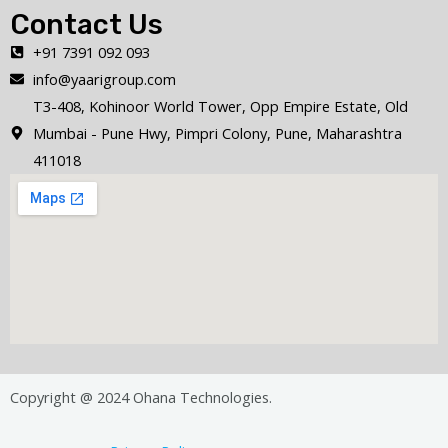
Contact Us
+91 7391 092 093
info@yaarigroup.com
T3-408, Kohinoor World Tower, Opp Empire Estate, Old
Mumbai - Pune Hwy, Pimpri Colony, Pune, Maharashtra
411018
Copyright @ 2024 Ohana Technologies.