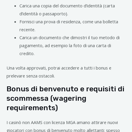
Carica una copia del documento d’identità (carta
d’identità o passaporto).
Fornisci una prova di residenza, come una bolletta
recente.
Carica un documento che dimostri il tuo metodo di
pagamento, ad esempio la foto di una carta di
credito.
Una volta approvati, potrai accedere a tutti i bonus e
prelevare senza ostacoli.
Bonus di benvenuto e requisiti di
scommessa (wagering
requirements)
I casinò non AAMS con licenza MGA amano attirare nuovi
giocatori con bonus di benvenuto molto allettanti: spesso