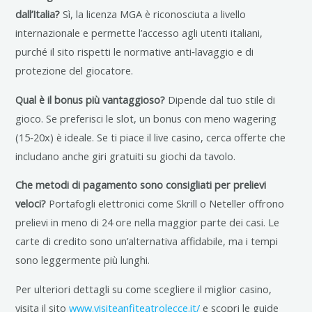
dall’Italia?
Sì, la licenza MGA è riconosciuta a livello
internazionale e permette l’accesso agli utenti italiani,
purché il sito rispetti le normative anti‑lavaggio e di
protezione del giocatore.
Qual è il bonus più vantaggioso?
Dipende dal tuo stile di
gioco. Se preferisci le slot, un bonus con meno wagering
(15‑20x) è ideale. Se ti piace il live casino, cerca offerte che
includano anche giri gratuiti su giochi da tavolo.
Che metodi di pagamento sono consigliati per prelievi
veloci?
Portafogli elettronici come Skrill o Neteller offrono
prelievi in meno di 24 ore nella maggior parte dei casi. Le
carte di credito sono un’alternativa affidabile, ma i tempi
sono leggermente più lunghi.
Per ulteriori dettagli su come scegliere il miglior casino,
visita il sito
www.visiteanfiteatrolecce.it/
e scopri le guide