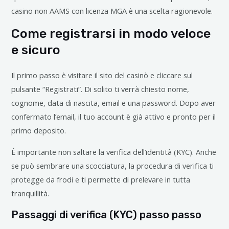
casino non AAMS con licenza MGA è una scelta ragionevole.
Come registrarsi in modo veloce
e sicuro
Il primo passo è visitare il sito del casinò e cliccare sul
pulsante “Registrati”. Di solito ti verrà chiesto nome,
cognome, data di nascita, email e una password. Dopo aver
confermato l’email, il tuo account è già attivo e pronto per il
primo deposito.
È importante non saltare la verifica dell’identità (KYC). Anche
se può sembrare una scocciatura, la procedura di verifica ti
protegge da frodi e ti permette di prelevare in tutta
tranquillità.
Passaggi di verifica (KYC) passo passo