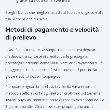
gratuiti su slot a tema avventura.
Scegli il bonus che meglio si adatta al tuo stile di gioco e alla
tua propensione al rischio.
Metodi di pagamento e velocità
di prelievo
I casinò con licenza MGA supportano numerosi deposit
methods, tra cui carte di credito, carte prepagate,
portafogli elettronici come Skrill, Neteller e Paysafecard. La
maggior parte dei depositi è istantanea, così puoi iniziare a
giocare subito dopo il topping‑up.
Per quanto riguarda i prelievi, la velocità varia in base al
metodo scelto: i portafogli elettronici offrono solitamente
instant payouts, mentre le carte di credito richiedono da 1 a
3 giorni lavorativi. Alcuni operatori propongono anche