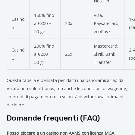
Neteller
150% fino
Visa,
Casinò
1‑3
a €300 +
20x
Paysafecard,
B
(ca
50 giri
ecoPayz
200% fino
Mastercard,
Casinò
2‑4
a €200 +
25x
Skrill, Bank
C
(bo
50 giri
Transfer
Questa tabella è pensata per darti una panoramica rapida.
Valuta non solo il bonus, ma anche le condizioni di wagering,
i metodi di pagamento e la velocità di withdrawal prima di
decidere.
Domande frequenti (FAQ)
Posso giocare a un casino non AAMS con licenza MGA