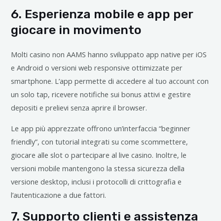
6. Esperienza mobile e app per
giocare in movimento
Molti casino non AAMS hanno sviluppato app native per iOS
e Android o versioni web responsive ottimizzate per
smartphone. L’app permette di accedere al tuo account con
un solo tap, ricevere notifiche sui bonus attivi e gestire
depositi e prelievi senza aprire il browser.
Le app più apprezzate offrono un’interfaccia “beginner
friendly”, con tutorial integrati su come scommettere,
giocare alle slot o partecipare al live casino. Inoltre, le
versioni mobile mantengono la stessa sicurezza della
versione desktop, inclusi i protocolli di crittografia e
l’autenticazione a due fattori.
7. Supporto clienti e assistenza