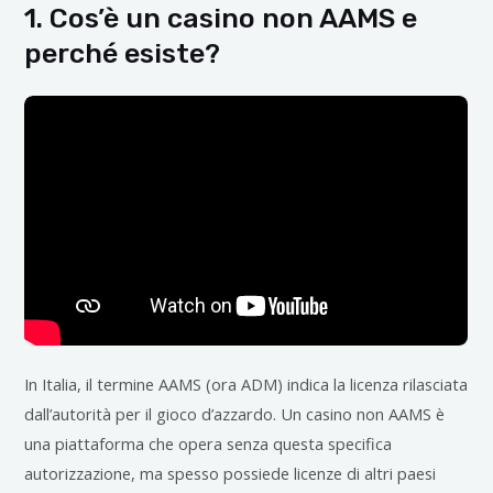
1. Cos’è un casino non AAMS e
perché esiste?
In Italia, il termine AAMS (ora ADM) indica la licenza rilasciata
dall’autorità per il gioco d’azzardo. Un casino non AAMS è
una piattaforma che opera senza questa specifica
autorizzazione, ma spesso possiede licenze di altri paesi