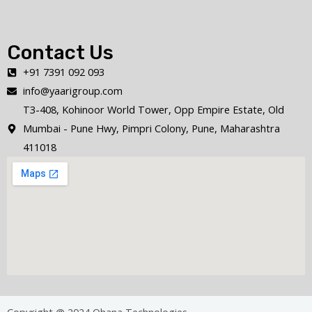
Contact Us
+91 7391 092 093
info@yaarigroup.com
T3-408, Kohinoor World Tower, Opp Empire Estate, Old
Mumbai - Pune Hwy, Pimpri Colony, Pune, Maharashtra
411018