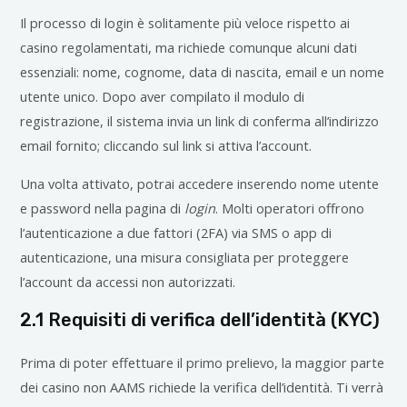
Il processo di login è solitamente più veloce rispetto ai
casino regolamentati, ma richiede comunque alcuni dati
essenziali: nome, cognome, data di nascita, email e un nome
utente unico. Dopo aver compilato il modulo di
registrazione, il sistema invia un link di conferma all’indirizzo
email fornito; cliccando sul link si attiva l’account.
Una volta attivato, potrai accedere inserendo nome utente
e password nella pagina di
login
. Molti operatori offrono
l’autenticazione a due fattori (2FA) via SMS o app di
autenticazione, una misura consigliata per proteggere
l’account da accessi non autorizzati.
2.1 Requisiti di verifica dell’identità (KYC)
Prima di poter effettuare il primo prelievo, la maggior parte
dei casino non AAMS richiede la verifica dell’identità. Ti verrà