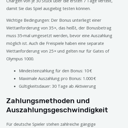
Chargen von je 30 Stück über die ersten 7 Tage verteilt,
damit Sie das Spiel ausgiebig testen können.
Wichtige Bedingungen: Der Bonus unterliegt einer
Wettanforderung von 35 ×, das heißt, der Bonusbetrag
muss 35‑mal umgesetzt werden, bevor eine Auszahlung
möglich ist. Auch die Freispiele haben eine separate
Wettanforderung von 25 × und gelten nur für Gates of
Olympus 1000.
Mindesteinzahlung für den Bonus: 10 €
Maximale Auszahlung pro Bonus: 1.000 €
Gültigkeitsdauer: 30 Tage ab Aktivierung
Zahlungsmethoden und
Auszahlungsgeschwindigkeit
Für deutsche Spieler stehen zahlreiche gängige