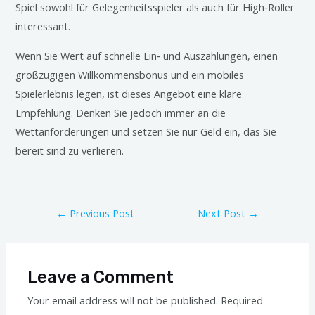
Spiel sowohl für Gelegenheitsspieler als auch für High‑Roller
interessant.
Wenn Sie Wert auf schnelle Ein‑ und Auszahlungen, einen
großzügigen Willkommensbonus und ein mobiles
Spielerlebnis legen, ist dieses Angebot eine klare
Empfehlung. Denken Sie jedoch immer an die
Wettanforderungen und setzen Sie nur Geld ein, das Sie
bereit sind zu verlieren.
←
Previous Post
Next Post
→
Leave a Comment
Your email address will not be published.
Required