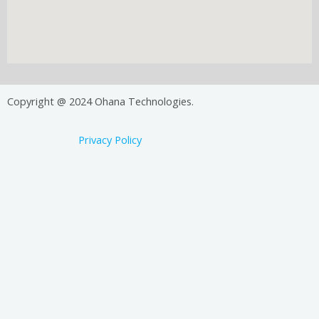
Copyright @ 2024 Ohana Technologies.
Privacy Policy