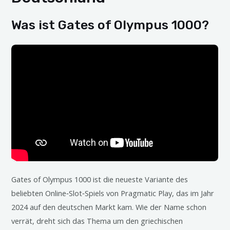
Was ist Gates of Olympus 1000?
Gates of Olympus 1000 ist die neueste Variante des
beliebten Online‑Slot‑Spiels von Pragmatic Play, das im Jahr
2024 auf den deutschen Markt kam. Wie der Name schon
verrät, dreht sich das Thema um den griechischen