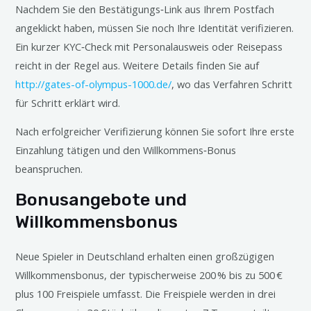
Nachdem Sie den Bestätigungs‑Link aus Ihrem Postfach
angeklickt haben, müssen Sie noch Ihre Identität verifizieren.
Ein kurzer KYC‑Check mit Personalausweis oder Reisepass
reicht in der Regel aus. Weitere Details finden Sie auf
http://gates-of-olympus-1000.de/
, wo das Verfahren Schritt
für Schritt erklärt wird.
Nach erfolgreicher Verifizierung können Sie sofort Ihre erste
Einzahlung tätigen und den Willkommens‑Bonus
beanspruchen.
Bonusangebote und
Willkommensbonus
Neue Spieler in Deutschland erhalten einen großzügigen
Willkommensbonus, der typischerweise 200 % bis zu 500 €
plus 100 Freispiele umfasst. Die Freispiele werden in drei