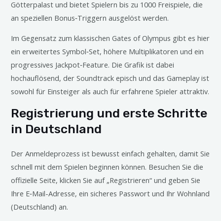
Götterpalast und bietet Spielern bis zu 1000 Freispiele, die
an speziellen Bonus‑Triggern ausgelöst werden.
Im Gegensatz zum klassischen Gates of Olympus gibt es hier
ein erweitertes Symbol‑Set, höhere Multiplikatoren und ein
progressives Jackpot‑Feature. Die Grafik ist dabei
hochauflösend, der Soundtrack episch und das Gameplay ist
sowohl für Einsteiger als auch für erfahrene Spieler attraktiv.
Registrierung und erste Schritte
in Deutschland
Der Anmeldeprozess ist bewusst einfach gehalten, damit Sie
schnell mit dem Spielen beginnen können. Besuchen Sie die
offizielle Seite, klicken Sie auf „Registrieren“ und geben Sie
Ihre E‑Mail-Adresse, ein sicheres Passwort und Ihr Wohnland
(Deutschland) an.