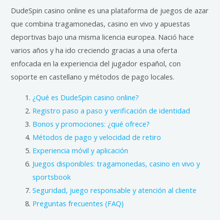
DudeSpin casino online es una plataforma de juegos de azar
que combina tragamonedas, casino en vivo y apuestas
deportivas bajo una misma licencia europea. Nació hace
varios años y ha ido creciendo gracias a una oferta
enfocada en la experiencia del jugador español, con
soporte en castellano y métodos de pago locales.
¿Qué es DudeSpin casino online?
Registro paso a paso y verificación de identidad
Bonos y promociones: ¿qué ofrece?
Métodos de pago y velocidad de retiro
Experiencia móvil y aplicación
Juegos disponibles: tragamonedas, casino en vivo y
sportsbook
Seguridad, juego responsable y atención al cliente
Preguntas frecuentes (FAQ)