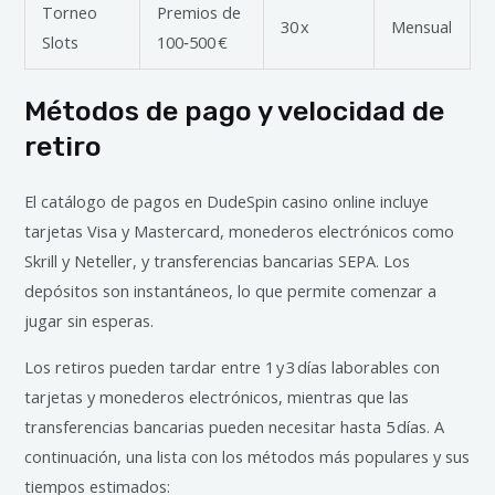
Torneo
Premios de
30 x
Mensual
Slots
100‑500 €
Métodos de pago y velocidad de
retiro
El catálogo de pagos en DudeSpin casino online incluye
tarjetas Visa y Mastercard, monederos electrónicos como
Skrill y Neteller, y transferencias bancarias SEPA. Los
depósitos son instantáneos, lo que permite comenzar a
jugar sin esperas.
Los retiros pueden tardar entre 1 y 3 días laborables con
tarjetas y monederos electrónicos, mientras que las
transferencias bancarias pueden necesitar hasta 5 días. A
continuación, una lista con los métodos más populares y sus
tiempos estimados: