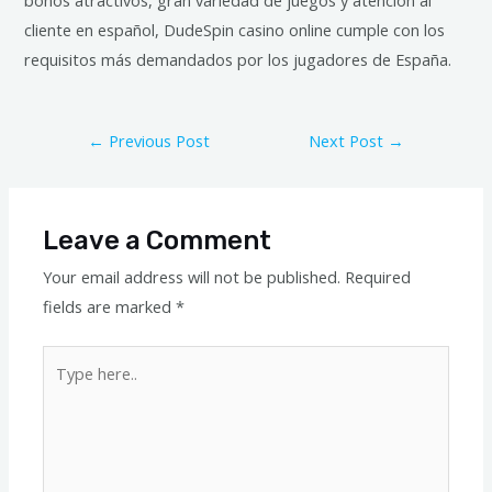
cliente en español, DudeSpin casino online cumple con los
requisitos más demandados por los jugadores de España.
←
Previous Post
Next Post
→
Leave a Comment
Your email address will not be published.
Required
fields are marked
*
Type
here..