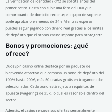
La verificación de identidad (KYC) se solicita antes del
primer retiro. Basta con subir una foto del DNI y un
comprobante de domicilio reciente; el equipo de soporte
suele aprobarlo en menos de 24 h. Mientras esperas,
puedes seguir jugando con dinero real gracias a los límites
de depósito que el propio casino impone para protegerte.
Bonos y promociones: ¿qué
ofrece?
DudeSpin casino online destaca por un paquete de
bienvenida atractivo que combina un bono de depósito del
100 % hasta 200 €, más 50 tiradas gratis en tragamonedas
seleccionadas. Cada bono está sujeto a requisitos de
apuesta (wagering) de 35 x, lo cual es razonable dentro del
sector.
Además, el casino renueva sus ofertas semanalmente: