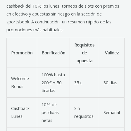
cashback del 10 % los lunes, torneos de slots con premios
en efectivo y apuestas sin riesgo en la sección de
sportsbook. A continuación, un resumen rápido de las
promociones más habituales:
Requisitos
Promoción
Bonificación
de
Validez
apuesta
100 % hasta
Welcome
200 € + 50
35 x
30 días
Bonus
tiradas
10 % de
Cashback
Sin
pérdidas
Semanal
Lunes
requisitos
netas