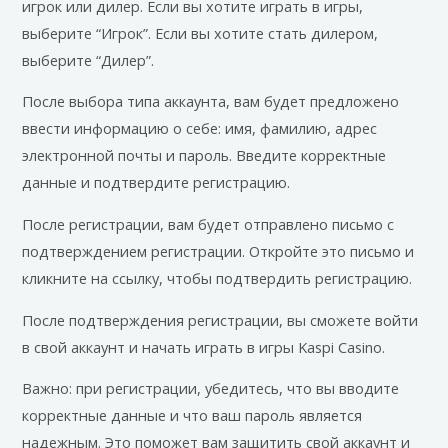
игрок или дилер. Если вы хотите играть в игры,
выберите “Игрок”. Если вы хотите стать дилером,
выберите “Дилер”.
После выбора типа аккаунта, вам будет предложено
ввести информацию о себе: имя, фамилию, адрес
электронной почты и пароль. Введите корректные
данные и подтвердите регистрацию.
После регистрации, вам будет отправлено письмо с
подтверждением регистрации. Откройте это письмо и
кликните на ссылку, чтобы подтвердить регистрацию.
После подтверждения регистрации, вы сможете войти
в свой аккаунт и начать играть в игры Kaspi Casino.
Важно: при регистрации, убедитесь, что вы вводите
корректные данные и что ваш пароль является
надежным. Это поможет вам защитить свой аккаунт и