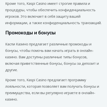
Кроме того, Kaspi Casino имеет строгие правила и
процедуры, чтобы обеспечить конфиденциальность
игроков. Это включает в себя защиту вашей
информации, а также конфиденциальность транзакций.
Промокоды и бонусы
Каспи Казино предлагает различные промокоды и
бонусы, чтобы помочь вам начать играть в онлайн-
казино. Вам доступны различные типы бонусов,
включая приветственные бонусы, бонусы за депозит и
другие.
Кроме того, Kaspi Casino предлагает программу
лояльности, которая позволяет вам получать бонусы и
преимущества, если вы регулярно играете в онлайн-
казино.