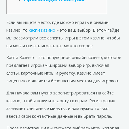
Если вы ищете место, где можно играть в онлайн
казино, то
каспи казино
– это ваш выбор. В этом гайде
мы рассмотрим все аспекты игры в этом казино, чтобы
вы могли начать играть как можно скорее.
Каспи Казино – это популярное онлайн казино, которое
предлагает игрокам широкий выбор игр, включая
слоты, карточные игры и рулетку. Казино имеет
лицензию и является безопасным местом для игроков.
Для начала вам нужно зарегистрироваться на сайте
казино, чтобы получить доступ к играм. Регистрация
занимает считанные минуты, и вам нужно только
ввести свои контактные данные и выбрать пароль.
После регистрации вы сможете выбрать игру, которая