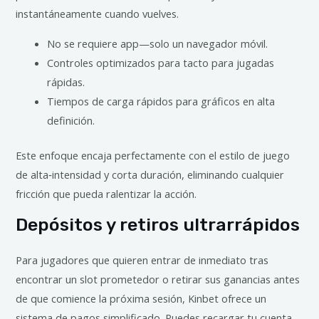
instantáneamente cuando vuelves.
No se requiere app—solo un navegador móvil.
Controles optimizados para tacto para jugadas
rápidas.
Tiempos de carga rápidos para gráficos en alta
definición.
Este enfoque encaja perfectamente con el estilo de juego
de alta‑intensidad y corta duración, eliminando cualquier
fricción que pueda ralentizar la acción.
Depósitos y retiros ultrarrápidos
Para jugadores que quieren entrar de inmediato tras
encontrar un slot prometedor o retirar sus ganancias antes
de que comience la próxima sesión, Kinbet ofrece un
sistema de pagos simplificado. Puedes recargar tu cuenta