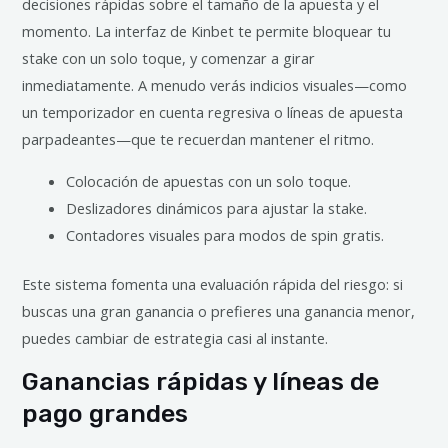
decisiones rápidas sobre el tamaño de la apuesta y el
momento. La interfaz de Kinbet te permite bloquear tu
stake con un solo toque, y comenzar a girar
inmediatamente. A menudo verás indicios visuales—como
un temporizador en cuenta regresiva o líneas de apuesta
parpadeantes—que te recuerdan mantener el ritmo.
Colocación de apuestas con un solo toque.
Deslizadores dinámicos para ajustar la stake.
Contadores visuales para modos de spin gratis.
Este sistema fomenta una evaluación rápida del riesgo: si
buscas una gran ganancia o prefieres una ganancia menor,
puedes cambiar de estrategia casi al instante.
Ganancias rápidas y líneas de
pago grandes