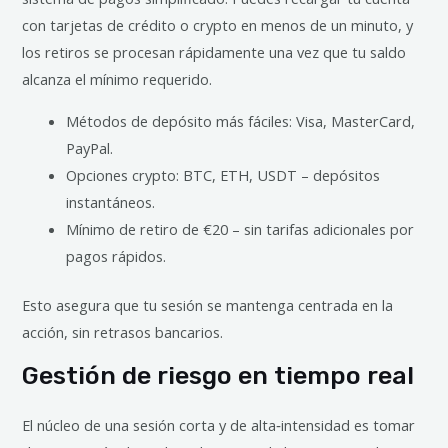
con tarjetas de crédito o crypto en menos de un minuto, y
los retiros se procesan rápidamente una vez que tu saldo
alcanza el mínimo requerido.
Métodos de depósito más fáciles: Visa, MasterCard,
PayPal.
Opciones crypto: BTC, ETH, USDT – depósitos
instantáneos.
Mínimo de retiro de €20 – sin tarifas adicionales por
pagos rápidos.
Esto asegura que tu sesión se mantenga centrada en la
acción, sin retrasos bancarios.
Gestión de riesgo en tiempo real
El núcleo de una sesión corta y de alta‑intensidad es tomar