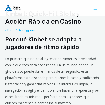
Skip
Post
Mai
to
navigation
Kinbet: Quick‑Hit Slots y
Men
content
Acción Rápida en Casino
/
Blog
/ By
dtgpune
Por qué Kinbet se adapta a
jugadores de ritmo rápido
Lo primero que notas al ingresar en Kinbet es la velocidad
con la que comienza cada ronda. En un mundo donde un
giro de slot puede durar menos de un segundo, esta
plataforma está diseñada para quienes buscan gratificación
instantánea y ganancias rápidas. La interfaz es limpia, la
navegación es ágil y el tiempo entre hacer una apuesta y ver
el resultado es mínimo—perfecto para jugadores que
quieren mantener la adrenalina al máximo.