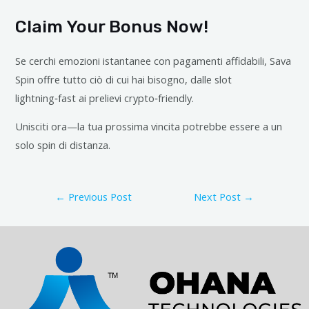
Claim Your Bonus Now!
Se cerchi emozioni istantanee con pagamenti affidabili, Sava
Spin offre tutto ciò di cui hai bisogno, dalle slot
lightning‑fast ai prelievi crypto‑friendly.
Unisciti ora—la tua prossima vincita potrebbe essere a un
solo spin di distanza.
←
Previous Post
Next Post
→