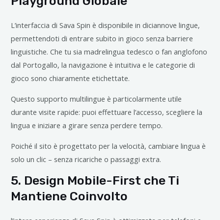
Playground Globale
L’interfaccia di Sava Spin è disponibile in diciannove lingue,
permettendoti di entrare subito in gioco senza barriere
linguistiche. Che tu sia madrelingua tedesco o fan anglofono
dal Portogallo, la navigazione è intuitiva e le categorie di
gioco sono chiaramente etichettate.
Questo supporto multilingue è particolarmente utile
durante visite rapide: puoi effettuare l’accesso, scegliere la
lingua e iniziare a girare senza perdere tempo.
Poiché il sito è progettato per la velocità, cambiare lingua è
solo un clic – senza ricariche o passaggi extra.
5. Design Mobile-First che Ti
Mantiene Coinvolto