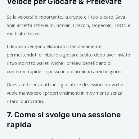
Veloce per Giocare & Prelevare
Se la velocità è importante, la crypto è il tuo alleato. Sava
Spin accetta Ethereum, Bitcoin, Litecoin, Dogecoin, TRON e
molti altri token.
I depositi vengono elaborati istantaneamente,
permettendoti di iniziare a giocare subito dopo aver inviato
il tuo indirizzo wallet. Anche i prelievi beneficiano di
conferme rapide – spesso in pochi minuti anziché giorni.
Questa efficienza attrae il giocatore di sessioni brevi che
vuole mantenere i propri vincimenti in movimento senza
ritardi burocratici.
7. Come si svolge una sessione
rapida