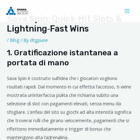
Skip
Post
Mai
to
navigation
Sava Spin: Quick‑Hit Slots &
Men
content
Lightning‑Fast Wins
/
Blog
/ By
dtgpune
1. Gratificazione istantanea a
portata di mano
Sava Spin è costruito sull’idea che i giocatori vogliono
risultati rapidi. Dal momento in cui effettui l’accesso, ti viene
mostrata un’interfaccia pulita che richiama subito una
selezione di slot con pagamenti elevati, senza menu da
sfogliare. L’enfasi del sito su giochi ad alta intensità significa
che troverai rulli che girano velocemente, pagamenti che si
riflettono immediatamente e trigger di bonus che
mantengono alta l’adrenalina.