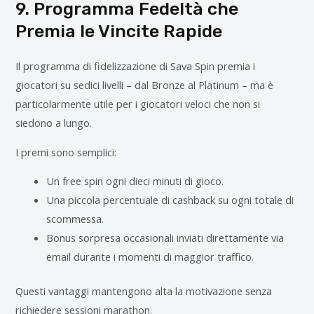
9. Programma Fedeltà che
Premia le Vincite Rapide
Il programma di fidelizzazione di Sava Spin premia i
giocatori su sedici livelli – dal Bronze al Platinum – ma è
particolarmente utile per i giocatori veloci che non si
siedono a lungo.
I premi sono semplici:
Un free spin ogni dieci minuti di gioco.
Una piccola percentuale di cashback su ogni totale di
scommessa.
Bonus sorpresa occasionali inviati direttamente via
email durante i momenti di maggior traffico.
Questi vantaggi mantengono alta la motivazione senza
richiedere sessioni marathon.