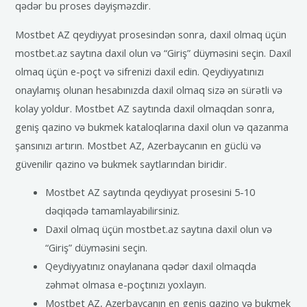
qədər bu proses dəyişməzdir.
Mostbet AZ qeydiyyat prosesindən sonra, daxil olmaq üçün
mostbet.az saytına daxil olun və “Giriş” düyməsini seçin. Daxil
olmaq üçün e-poçt və sifrenizi daxil edin. Qeydiyyatınızı
onaylamış olunan hesabınızda daxil olmaq sizə ən sürətli və
kolay yoldur. Mostbet AZ saytında daxil olmaqdan sonra,
geniş qazino və bukmek kataloqlarına daxil olun və qazanma
şansınızı artırın. Mostbet AZ, Azerbaycanın en güclü və
güvenilir qazino və bukmek saytlarından biridir.
Mostbet AZ saytında qeydiyyat prosesini 5-10
dəqiqədə tamamlayabilirsiniz.
Daxil olmaq üçün mostbet.az saytına daxil olun və
“Giriş” düyməsini seçin.
Qeydiyyatınız onaylanana qədər daxil olmaqda
zəhmət olmasa e-poçtınızı yoxlayın.
Mostbet AZ, Azerbaycanın en geniş qazino və bukmek