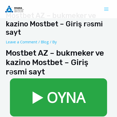
Skip
Post
Mai
to
navigation
Mostbet AZ – bukmeker ve
Men
content
kazino Mostbet – Giriş rəsmi
sayt
Leave a Comment
/
Blog
/ By
Mostbet AZ – bukmeker ve
kazino Mostbet – Giriş
rəsmi sayt
▶️ OYNA