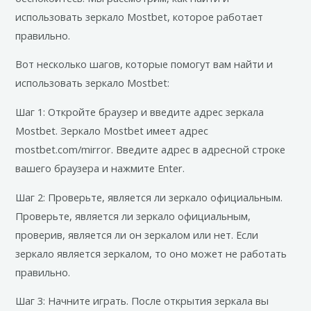
использовать зеркало Mostbet, которое работает
правильно.
Вот несколько шагов, которые помогут вам найти и
использовать зеркало Mostbet:
Шаг 1: Откройте браузер и введите адрес зеркала
Mostbet. Зеркало Mostbet имеет адрес
mostbet.com/mirror. Введите адрес в адресной строке
вашего браузера и нажмите Enter.
Шаг 2: Проверьте, является ли зеркало официальным.
Проверьте, является ли зеркало официальным,
проверив, является ли он зеркалом или нет. Если
зеркало является зеркалом, то оно может не работать
правильно.
Шаг 3: Начните играть. После открытия зеркала вы