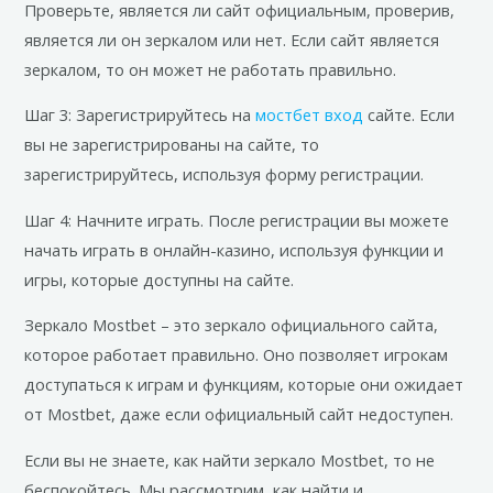
Проверьте, является ли сайт официальным, проверив,
является ли он зеркалом или нет. Если сайт является
зеркалом, то он может не работать правильно.
Шаг 3: Зарегистрируйтесь на
мостбет вход
сайте. Если
вы не зарегистрированы на сайте, то
зарегистрируйтесь, используя форму регистрации.
Шаг 4: Начните играть. После регистрации вы можете
начать играть в онлайн-казино, используя функции и
игры, которые доступны на сайте.
Зеркало Mostbet – это зеркало официального сайта,
которое работает правильно. Оно позволяет игрокам
доступаться к играм и функциям, которые они ожидает
от Mostbet, даже если официальный сайт недоступен.
Если вы не знаете, как найти зеркало Mostbet, то не
беспокойтесь. Мы рассмотрим, как найти и