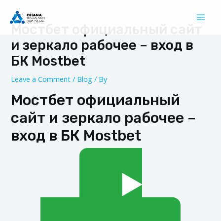
Skip
Post
Mai
to
navigation
Мостбет официальный сайт
Men
content
и зеркало рабочее – вход в
БК Mostbet
Leave a Comment
/
Blog
/ By
Мостбет официальный
сайт и зеркало рабочее –
вход в БК Mostbet
▶️