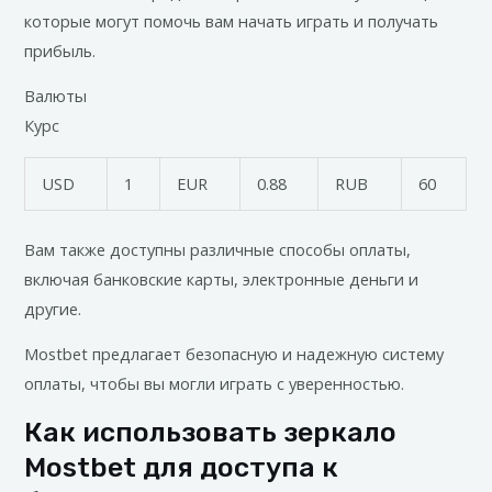
которые могут помочь вам начать играть и получать
прибыль.
Валюты
Курс
USD
1
EUR
0.88
RUB
60
Вам также доступны различные способы оплаты,
включая банковские карты, электронные деньги и
другие.
Mostbet предлагает безопасную и надежную систему
оплаты, чтобы вы могли играть с уверенностью.
Как использовать зеркало
Mostbet для доступа к