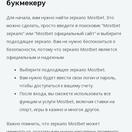
букмекеру
Для начала, вам нужно найти зеркало Mostbet. Это
можно сделать, просто введите в поисковик “Mostbet
зеркало” или “Mostbet официальный сайт” и выберите
подходящее зеркало. Вам не нужно беспокоиться о
безопасности, потому что зеркало Mostbet является
официальным и надежным.
Выберите подходящее зеркало Mostbet.
Вам нужно будет ввести свои логин и пароль,
чтобы доступаться к вашему счету.
После входа, вы сможете использовать все
функции и услуги Mostbet, включая ставки на
спорт, игры в казино и многое другое.
Важно помнить, что зеркало Mostbet может
изменяться, поэтому вам нужно регулярно проверять,