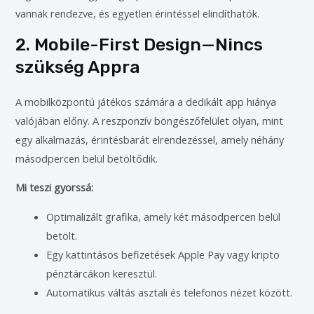
vannak rendezve, és egyetlen érintéssel elindíthatók.
2. Mobile-First Design—Nincs
szükség Appra
A mobilközpontú játékos számára a dedikált app hiánya
valójában előny. A reszponzív böngészőfelület olyan, mint
egy alkalmazás, érintésbarát elrendezéssel, amely néhány
másodpercen belül betöltődik.
Mi teszi gyorssá:
Optimalizált grafika, amely két másodpercen belül
betölt.
Egy kattintásos befizetések Apple Pay vagy kripto
pénztárcákon keresztül.
Automatikus váltás asztali és telefonos nézet között.