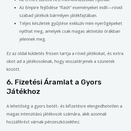
Az Empire fejlődése “flash” eseményeket indít—rövid
szabad játékok bármilyen játékfajtában.
Teljes készletek gyűjtése exkluzív mini-nyerőgépeket
nyithat meg, amelyek csak magas aktivitási órákban
jelennek meg.
Ez az oldal küldetés frissen tartja a rövid játékokat, és extra
okot ad a játékosoknak, hogy visszatérjenek a szünetek
között.
6. Fizetési Áramlat a Gyors
Játékhoz
A lehetőség a gyors betét- és kifizetésre elengedhetetlen a
magas intenzitású játékosok számára, akik azonnali
hozzáférést várnak pénzeszközeikhez.