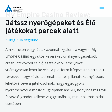
Skip
Post
Mai
to
navigation
My Empire Casino Review:
Men
content
Játssz nyerőgépeket és Élő
játékokat percek alatt
/
Blog
/ By
dtgpune
Amikor úton vagy, és az azonnali izgalomra vágysz,
My
Empire Casino
egy ütős keveréket kínál nyerőgépekből,
crash játékokból és élő asztalokból, amelyeket
villámgyorsan lehet kezelni. A platform kifejezetten arra lett
tervezve, hogy rövid, adrenalinnal teli pillanatokat nyújtson,
lehetővé téve a játékosoknak, hogy egyik gyors
nyereménytől a másikig ugráljanak anélkül, hogy hosszú távú
fárasztó grindet kellene végigcsinálniuk, mint sok más oldal
esetében.