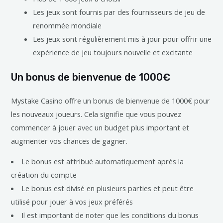
Les jeux sont fournis par des fournisseurs de jeu de
renommée mondiale
Les jeux sont régulièrement mis à jour pour offrir une
expérience de jeu toujours nouvelle et excitante
Un bonus de bienvenue de 1000€
Mystake Casino offre un bonus de bienvenue de 1000€ pour
les nouveaux joueurs. Cela signifie que vous pouvez
commencer à jouer avec un budget plus important et
augmenter vos chances de gagner.
Le bonus est attribué automatiquement après la
création du compte
Le bonus est divisé en plusieurs parties et peut être
utilisé pour jouer à vos jeux préférés
Il est important de noter que les conditions du bonus