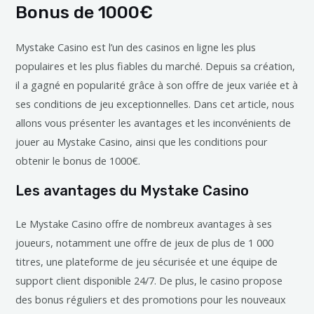
Bonus de 1000€
Mystake Casino est l’un des casinos en ligne les plus
populaires et les plus fiables du marché. Depuis sa création,
il a gagné en popularité grâce à son offre de jeux variée et à
ses conditions de jeu exceptionnelles. Dans cet article, nous
allons vous présenter les avantages et les inconvénients de
jouer au Mystake Casino, ainsi que les conditions pour
obtenir le bonus de 1000€.
Les avantages du Mystake Casino
Le Mystake Casino offre de nombreux avantages à ses
joueurs, notamment une offre de jeux de plus de 1 000
titres, une plateforme de jeu sécurisée et une équipe de
support client disponible 24/7. De plus, le casino propose
des bonus réguliers et des promotions pour les nouveaux