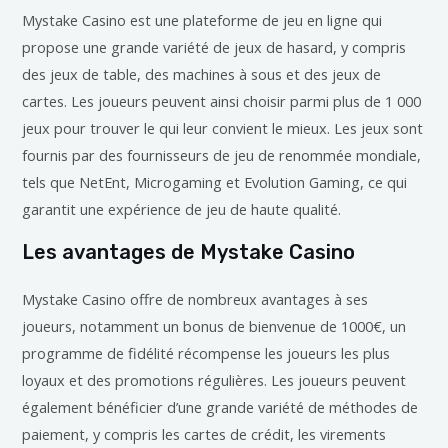
Mystake Casino est une plateforme de jeu en ligne qui
propose une grande variété de jeux de hasard, y compris
des jeux de table, des machines à sous et des jeux de
cartes. Les joueurs peuvent ainsi choisir parmi plus de 1 000
jeux pour trouver le qui leur convient le mieux. Les jeux sont
fournis par des fournisseurs de jeu de renommée mondiale,
tels que NetEnt, Microgaming et Evolution Gaming, ce qui
garantit une expérience de jeu de haute qualité.
Les avantages de Mystake Casino
Mystake Casino offre de nombreux avantages à ses
joueurs, notamment un bonus de bienvenue de 1000€, un
programme de fidélité récompense les joueurs les plus
loyaux et des promotions régulières. Les joueurs peuvent
également bénéficier d’une grande variété de méthodes de
paiement, y compris les cartes de crédit, les virements