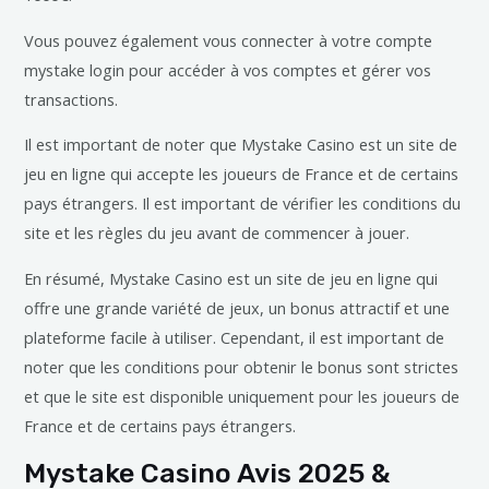
Vous pouvez également vous connecter à votre compte
mystake login pour accéder à vos comptes et gérer vos
transactions.
Il est important de noter que Mystake Casino est un site de
jeu en ligne qui accepte les joueurs de France et de certains
pays étrangers. Il est important de vérifier les conditions du
site et les règles du jeu avant de commencer à jouer.
En résumé, Mystake Casino est un site de jeu en ligne qui
offre une grande variété de jeux, un bonus attractif et une
plateforme facile à utiliser. Cependant, il est important de
noter que les conditions pour obtenir le bonus sont strictes
et que le site est disponible uniquement pour les joueurs de
France et de certains pays étrangers.
Mystake Casino Avis 2025 &