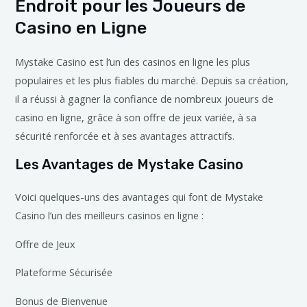
Endroit pour les Joueurs de
Casino en Ligne
Mystake Casino est l’un des casinos en ligne les plus
populaires et les plus fiables du marché. Depuis sa création,
il a réussi à gagner la confiance de nombreux joueurs de
casino en ligne, grâce à son offre de jeux variée, à sa
sécurité renforcée et à ses avantages attractifs.
Les Avantages de Mystake Casino
Voici quelques-uns des avantages qui font de Mystake
Casino l’un des meilleurs casinos en ligne :
Offre de Jeux
Plateforme Sécurisée
Bonus de Bienvenue