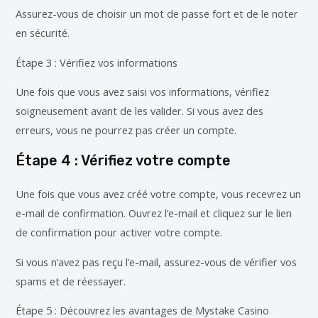
Assurez-vous de choisir un mot de passe fort et de le noter
en sécurité.
Étape 3 : Vérifiez vos informations
Une fois que vous avez saisi vos informations, vérifiez
soigneusement avant de les valider. Si vous avez des
erreurs, vous ne pourrez pas créer un compte.
Étape 4 : Vérifiez votre compte
Une fois que vous avez créé votre compte, vous recevrez un
e-mail de confirmation. Ouvrez l’e-mail et cliquez sur le lien
de confirmation pour activer votre compte.
Si vous n’avez pas reçu l’e-mail, assurez-vous de vérifier vos
spams et de réessayer.
Étape 5 : Découvrez les avantages de Mystake Casino