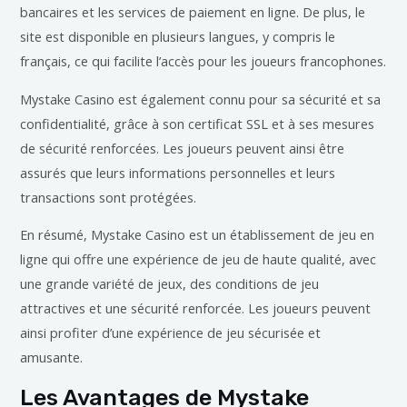
bancaires et les services de paiement en ligne. De plus, le
site est disponible en plusieurs langues, y compris le
français, ce qui facilite l’accès pour les joueurs francophones.
Mystake Casino est également connu pour sa sécurité et sa
confidentialité, grâce à son certificat SSL et à ses mesures
de sécurité renforcées. Les joueurs peuvent ainsi être
assurés que leurs informations personnelles et leurs
transactions sont protégées.
En résumé, Mystake Casino est un établissement de jeu en
ligne qui offre une expérience de jeu de haute qualité, avec
une grande variété de jeux, des conditions de jeu
attractives et une sécurité renforcée. Les joueurs peuvent
ainsi profiter d’une expérience de jeu sécurisée et
amusante.
Les Avantages de Mystake