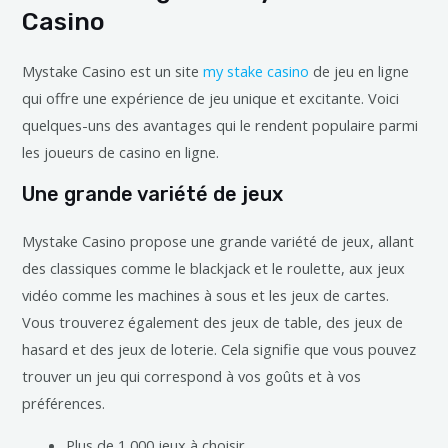
Casino
Mystake Casino est un site
my stake casino
de jeu en ligne
qui offre une expérience de jeu unique et excitante. Voici
quelques-uns des avantages qui le rendent populaire parmi
les joueurs de casino en ligne.
Une grande variété de jeux
Mystake Casino propose une grande variété de jeux, allant
des classiques comme le blackjack et le roulette, aux jeux
vidéo comme les machines à sous et les jeux de cartes.
Vous trouverez également des jeux de table, des jeux de
hasard et des jeux de loterie. Cela signifie que vous pouvez
trouver un jeu qui correspond à vos goûts et à vos
préférences.
Plus de 1 000 jeux à choisir