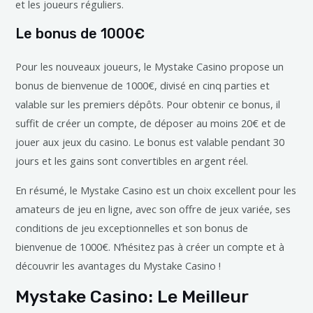
et les joueurs réguliers.
Le bonus de 1000€
Pour les nouveaux joueurs, le Mystake Casino propose un
bonus de bienvenue de 1000€, divisé en cinq parties et
valable sur les premiers dépôts. Pour obtenir ce bonus, il
suffit de créer un compte, de déposer au moins 20€ et de
jouer aux jeux du casino. Le bonus est valable pendant 30
jours et les gains sont convertibles en argent réel.
En résumé, le Mystake Casino est un choix excellent pour les
amateurs de jeu en ligne, avec son offre de jeux variée, ses
conditions de jeu exceptionnelles et son bonus de
bienvenue de 1000€. N’hésitez pas à créer un compte et à
découvrir les avantages du Mystake Casino !
Mystake Casino: Le Meilleur