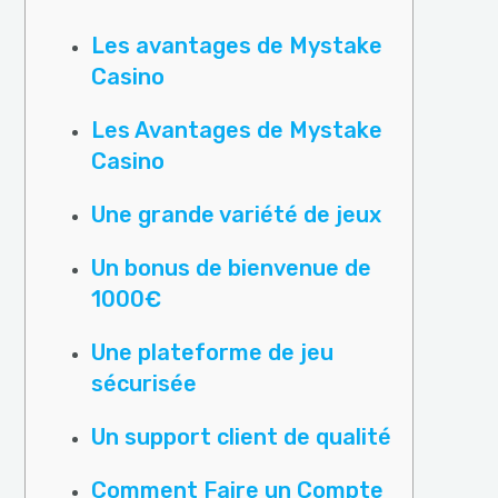
Les avantages de Mystake
Casino
Les Avantages de Mystake
Casino
Une grande variété de jeux
Un bonus de bienvenue de
1000€
Une plateforme de jeu
sécurisée
Un support client de qualité
Comment Faire un Compte