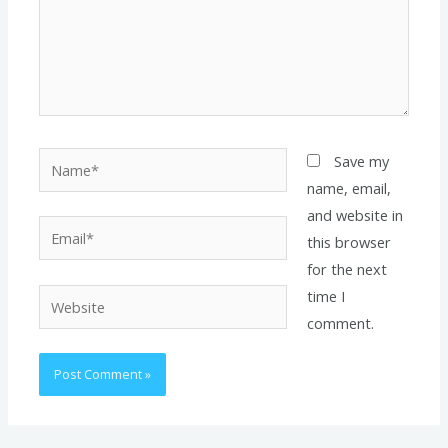
Name*
Save my
name, email,
and website in
Email*
this browser
for the next
time I
Website
comment.