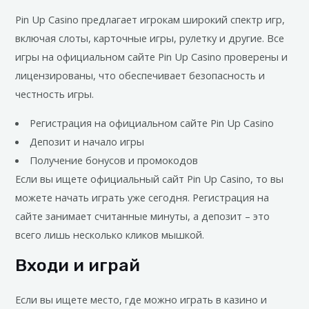
Pin Up Casino предлагает игрокам широкий спектр игр,
включая слоты, карточные игры, рулетку и другие. Все
игры на официальном сайте Pin Up Casino проверены и
лицензированы, что обеспечивает безопасность и
честность игры.
Регистрация на официальном сайте Pin Up Casino
Депозит и начало игры
Получение бонусов и промокодов
Если вы ищете официальный сайт Pin Up Casino, то вы
можете начать играть уже сегодня. Регистрация на
сайте занимает считанные минуты, а депозит – это
всего лишь несколько кликов мышкой.
Входи и играй
Если вы ищете место, где можно играть в казино и