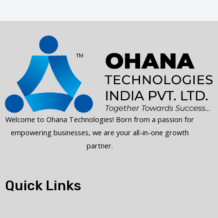
Welcome to Ohana Technologies! Born from a passion for
empowering businesses, we are your all-in-one growth
partner.
Quick Links