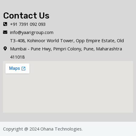
Contact Us
+91 7391 092 093
info@yaarigroup.com
T3-408, Kohinoor World Tower, Opp Empire Estate, Old
Mumbai - Pune Hwy, Pimpri Colony, Pune, Maharashtra
411018
Copyright @ 2024 Ohana Technologies.