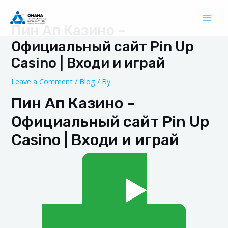
Skip
Post
Mai
to
navigation
Пин Ап Казино –
Men
content
Официальный сайт Pin Up
Casino | Входи и играй
Leave a Comment
/
Blog
/ By
Пин Ап Казино –
Официальный сайт Pin Up
Casino | Входи и играй
▶️