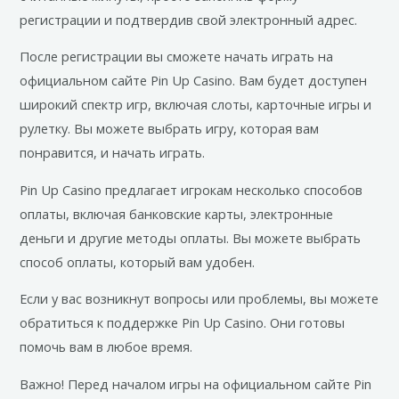
регистрации и подтвердив свой электронный адрес.
После регистрации вы сможете начать играть на
официальном сайте Pin Up Casino. Вам будет доступен
широкий спектр игр, включая слоты, карточные игры и
рулетку. Вы можете выбрать игру, которая вам
понравится, и начать играть.
Pin Up Casino предлагает игрокам несколько способов
оплаты, включая банковские карты, электронные
деньги и другие методы оплаты. Вы можете выбрать
способ оплаты, который вам удобен.
Если у вас возникнут вопросы или проблемы, вы можете
обратиться к поддержке Pin Up Casino. Они готовы
помочь вам в любое время.
Важно! Перед началом игры на официальном сайте Pin