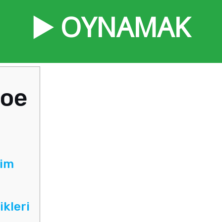
▶️ OYNAMAK
ое
şim
ikleri