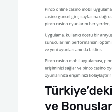
Pinco online casino mobil uygulaması
casino güncel giriş sayfasına doğruda
pinco casino oyunlarını her yerden, 
Uygulama, kullanıcı dostu bir arayüze
sunucularının performansını optimize
ve yeni oyunları anında bildirir.
Pinco casino mobil uygulaması, pinco
erişiminizi sağlar ve pinco casino oy
oyunlarınıza erişiminizi kolaylaştırır
Türkiye’deki
ve Bonusla