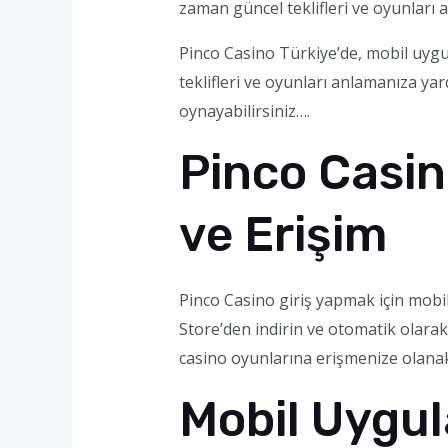
zaman güncel teklifleri ve oyunları 
Pinco Casino Türkiye’de, mobil uygu
teklifleri ve oyunları anlamanıza ya
oynayabilirsiniz….
Pinco Casin
ve Erişim
Pinco Casino giriş yapmak için mobil
Store’den indirin ve otomatik olarak
casino oyunlarına erişmenize olanak
Mobil Uygul