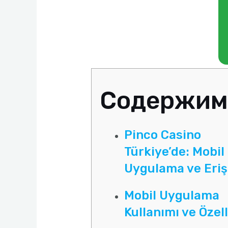
Содержим
Pinco Casino
Türkiye’de: Mobil
Uygulama ve Eri
Mobil Uygulama
Kullanımı ve Özell