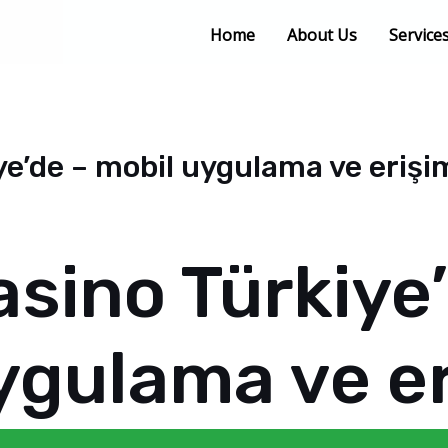
Home
About Us
Service
ye’de – mobil uygulama ve erişi
asino Türkiye
ygulama ve e