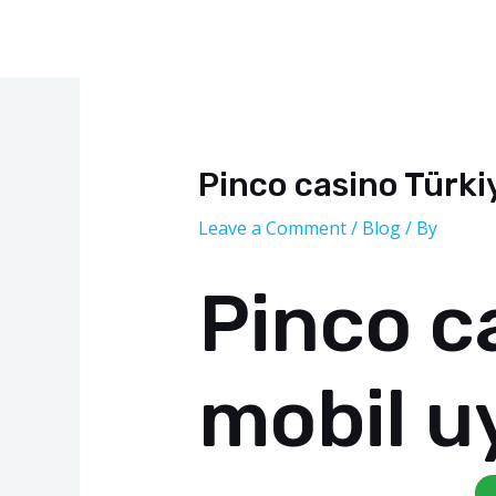
Skip
Post
to
navigation
content
Pinco casino Türki
Leave a Comment
/
Blog
/ By
Pinco c
mobil u