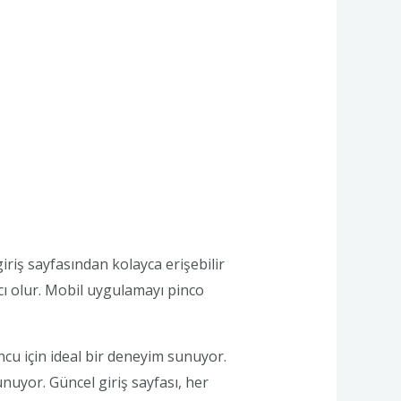
riş sayfasından kolayca erişebilir
mcı olur. Mobil uygulamayı pinco
cu için ideal bir deneyim sunuyor.
nuyor. Güncel giriş sayfası, her