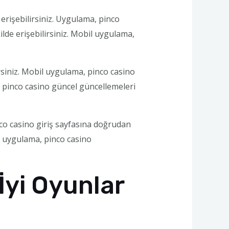
erişebilirsiniz. Uygulama, pinco
ilde erişebilirsiniz. Mobil uygulama,
irsiniz. Mobil uygulama, pinco casino
, pinco casino güncel güncellemeleri
nco casino giriş sayfasına doğrudan
il uygulama, pinco casino
 İyi Oyunlar