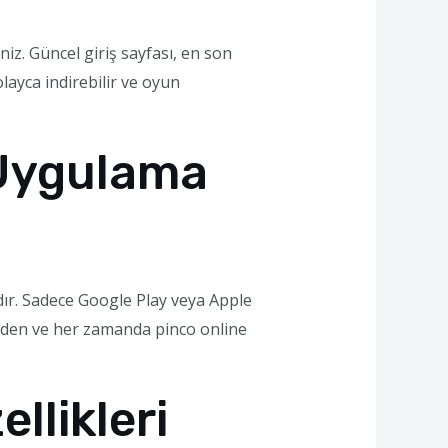
z. Güncel giriş sayfası, en son
layca indirebilir ve oyun
 Uygulama
ıdır. Sadece Google Play veya Apple
yerden ve her zamanda pinco online
llikleri