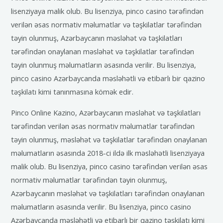
lisenziyaya malik olub. Bu lisenziya, pinco casino tərəfindən
verilən əsas normativ məlumatlar və təşkilatlar tərəfindən
təyin olunmuş, Azərbaycanın məsləhət və təşkilatları
tərəfindən onaylanan məsləhət və təşkilatlar tərəfindən
təyin olunmuş məlumatların əsasında verilir. Bu lisenziya,
pinco casino Azərbaycanda məsləhətli və etibarlı bir qazino
təşkilatı kimi tanınmasına kömək edir.
Pinco Online Kazino, Azərbaycanın məsləhət və təşkilatları
tərəfindən verilən əsas normativ məlumatlar tərəfindən
təyin olunmuş, məsləhət və təşkilatlar tərəfindən onaylanan
məlumatların əsasında 2018-ci ildə ilk məsləhətli lisenziyaya
malik olub. Bu lisenziya, pinco casino tərəfindən verilən əsas
normativ məlumatlar tərəfindən təyin olunmuş,
Azərbaycanın məsləhət və təşkilatları tərəfindən onaylanan
məlumatların əsasında verilir. Bu lisenziya, pinco casino
Azərbaycanda məsləhətli və etibarlı bir qazino təşkilatı kimi