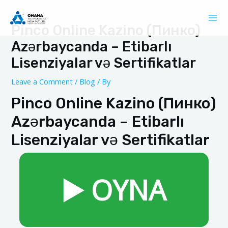
Skip
Post
Mai
to
navigation
Pinco Online Kazino (Пинко)
Me
content
Azərbaycanda – Etibarlı
Lisenziyalar və Sertifikatlar
Leave a Comment
/
Blog
/ By
Pinco Online Kazino (Пинко)
Azərbaycanda – Etibarlı
Lisenziyalar və Sertifikatlar
▶️ OYNA