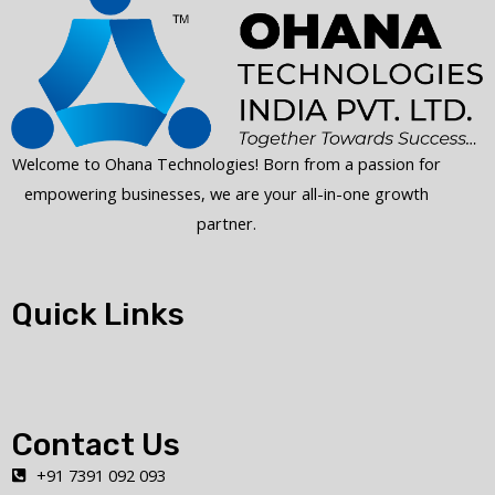
Welcome to Ohana Technologies! Born from a passion for
empowering businesses, we are your all-in-one growth
partner.
Quick Links
Contact Us
+91 7391 092 093