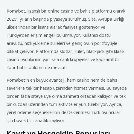
Romabet, lisanslı bir online casino ve bahis platformu olarak
2020’li yılların başında piyasaya sürülmüş. Site, Avrupa Birliği
ülkelerinden bir lisans alarak faaliyet gösteriyor ve
Türkiye’den erişim engeli bulunmuyor. Kullanıcı dostu
arayüzü, hızlı yükleme süreleri ve geniş oyun portföyüyle
dikkat çekiyor. Platformda slotlar, rulet, blackjack gibi klasik
casino oyunlarının yanı sıra canlı krupiyeler ve kapsamlı bir
spor bahis bölümü de mevcut.
Romabet’in en büyük avantajı, hem casino hem de bahis
severlere tek bir hesap üzerinden hizmet vermesi. Bu sayede
birden fazla siteye üye olma zahmeti ortadan kalkıyor ve tek
bir cüzdan üzerinden tüm aktiviteler yürütülebiliyor. Ayrıca,
yerel ödeme seçeneklerinin desteklenmesi Türk oyuncular
için büyük bir rahatlık sağlıyor.
Kayıt ve Hoşgeldin Bonusları