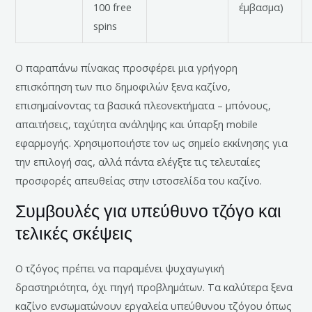
100 free
έμβασμα)
spins
Ο παραπάνω πίνακας προσφέρει μια γρήγορη
επισκόπηση των πιο δημοφιλών ξενα καζίνο,
επισημαίνοντας τα βασικά πλεονεκτήματα – μπόνους,
απαιτήσεις, ταχύτητα ανάληψης και ύπαρξη mobile
εφαρμογής. Χρησιμοποιήστε τον ως σημείο εκκίνησης για
την επιλογή σας, αλλά πάντα ελέγξτε τις τελευταίες
προσφορές απευθείας στην ιστοσελίδα του καζίνο.
Συμβουλές για υπεύθυνο τζόγο και
τελικές σκέψεις
Ο τζόγος πρέπει να παραμένει ψυχαγωγική
δραστηριότητα, όχι πηγή προβλημάτων. Τα καλύτερα ξενα
καζίνο ενσωματώνουν εργαλεία υπεύθυνου τζόγου όπως