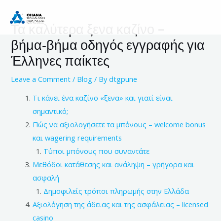
Skip
Post
to
navigation
Τα καλύτερα ξενα καζίνο –
content
βήμα‑βήμα οδηγός εγγραφής για
Έλληνες παίκτες
Leave a Comment
/
Blog
/ By
dtgpune
Τι κάνει ένα καζίνο «ξενα» και γιατί είναι
σημαντικό;
Πώς να αξιολογήσετε τα μπόνους – welcome bonus
και wagering requirements
Τύποι μπόνους που συναντάτε
Μεθόδοι κατάθεσης και ανάληψη – γρήγορα και
ασφαλή
Δημοφιλείς τρόποι πληρωμής στην Ελλάδα
Αξιολόγηση της άδειας και της ασφάλειας – licensed
casino