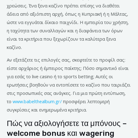
χρεώσεις. Ένα ξενα καζίνο πρέπει επίσης να διαθέτει
άδεια από αξιόπιστη αρχή, όπως η Κυπριακή ή η Μάλτας,
ώστε να εγγυάται δίκαιο παιχνίδι. Η εμπειρία του χρήστη,
η ταχύτητα των συναλλαγών και η διαφάνεια των όρων
είναι τα κριτήρια που ξεχωρίζουν τα καλύτερα ξενα
καζίνο.
Αν εξετάζετε τις επιλογές σας, σκεφτείτε το προφίλ σας:
είστε αρχάριος ή έμπειρος παίκτης; Πόσο σημαντικό είναι
για εσάς το live casino ή το sports betting; Αυτές οι
ερωτήσεις βοηθούν να εντοπίσετε το καζίνο που ταιριάζει
στις προσωπικές σας ανάγκες. Για μια πρώτη εντύπωση,
το
www.babelthealbum.gr/
προσφέρει λεπτομερή
συγκρίσεις και ενημερωμένα κριτήρια.
Πώς να αξιολογήσετε τα μπόνους –
welcome bonus και wagering