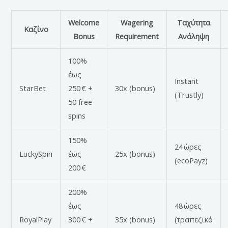
Welcome
Wagering
Ταχύτητα
Καζίνο
Bonus
Requirement
Ανάληψη
100%
έως
Instant
StarBet
250 € +
30x (bonus)
(Trustly)
50 free
spins
150%
24 ώρες
LuckySpin
έως
25x (bonus)
(ecoPayz)
200 €
200%
έως
48 ώρες
RoyalPlay
300 € +
35x (bonus)
(τραπεζικό