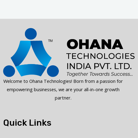
Welcome to Ohana Technologies! Born from a passion for
empowering businesses, we are your all-in-one growth
partner.
Quick Links