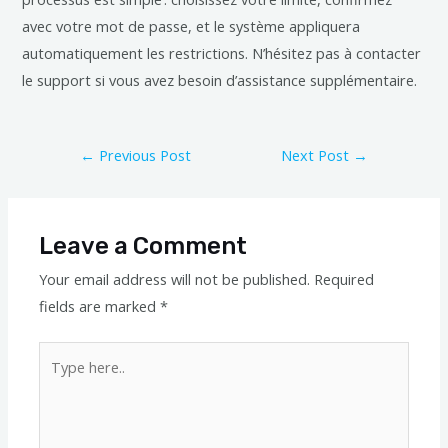
avec votre mot de passe, et le système appliquera
automatiquement les restrictions. N’hésitez pas à contacter
le support si vous avez besoin d’assistance supplémentaire.
←
Previous Post
Next Post
→
Leave a Comment
Your email address will not be published.
Required
fields are marked
*
Type
here..