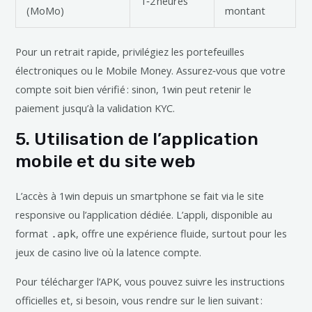
1‑2 heures
(MoMo)
montant
Pour un retrait rapide, privilégiez les portefeuilles
électroniques ou le Mobile Money. Assurez‑vous que votre
compte soit bien vérifié : sinon, 1win peut retenir le
paiement jusqu’à la validation KYC.
5. Utilisation de l’application
mobile et du site web
L’accès à 1win depuis un smartphone se fait via le site
responsive ou l’application dédiée. L’appli, disponible au
format
, offre une expérience fluide, surtout pour les
.apk
jeux de casino live où la latence compte.
Pour télécharger l’APK, vous pouvez suivre les instructions
officielles et, si besoin, vous rendre sur le lien suivant :