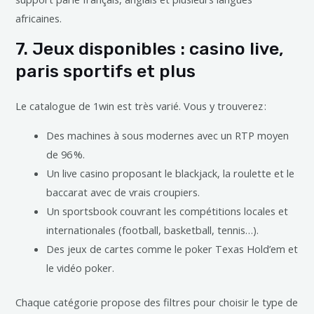
africaines.
7. Jeux disponibles : casino live,
paris sportifs et plus
Le catalogue de 1win est très varié. Vous y trouverez :
Des machines à sous modernes avec un RTP moyen
de 96 %.
Un live casino proposant le blackjack, la roulette et le
baccarat avec de vrais croupiers.
Un sportsbook couvrant les compétitions locales et
internationales (football, basketball, tennis…).
Des jeux de cartes comme le poker Texas Hold’em et
le vidéo poker.
Chaque catégorie propose des filtres pour choisir le type de