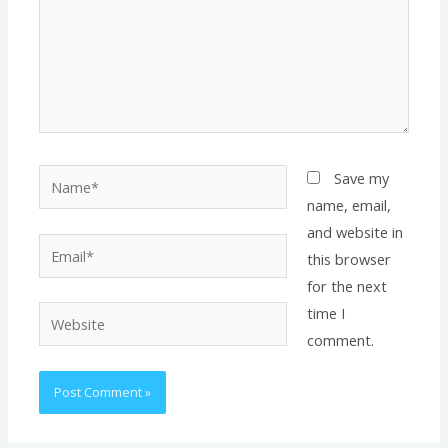
Name*
Save my
name, email,
and website in
Email*
this browser
for the next
time I
Website
comment.